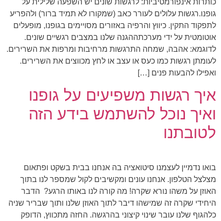
כותרות אינפורמטיביות: לרגשות שונים יש השפעה שלילית על
גופנו.רגשות עלולים לעורר כאב (שמקורו לא תמיד ברור) ולהפריע
לתפקוד התקין. כיווץ והרפיה באזורים מסויימים בגופנו, מופעלים
אוטומטית על ידי מערכתההגנה שלנו במצבים רגשיים שונים.
לדוגמא: אהבה, שמחה התרגשות מרחיבות ומרפות את השרירים.
לעומתן רגשות כמו כעס או עצב או לחץ מכווצים את השרירים.
ואפילו להבעות פנים […]
איך רגשות משפיעים על גופנו
ואיך נוכל להשתמש בידע הזה
לטובתנו
בואו נדמיין לעצמנו סיטואציה בה אנחנו בבית בשקט ופתאום
מצלצל הטלפון. אנחנו עונים ומקשיבים לקול שמספר לנו בתוך
האוזן על משהו נורא שקרה! מה קורה לנו באותו הרגע? הדבר
היחידי שקרה זה שמישהו דיבר לתוך האוזן שלנו ותוך שבריר שניה
כלהגוף שלנו עובר שינוי קיצוני בהרגשה. החזה מתכווץ, הדופק