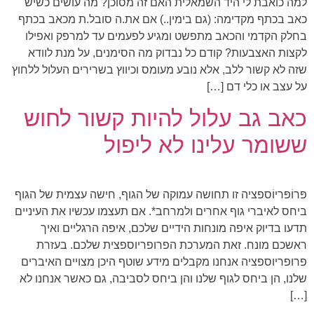
למה כואבת לי היד השמאלית האם זה מסוכן? מה עושים כשיש
כאב בכתף מקדימה: (גם בימין..) אם את.ה סובל.ת מכאב בכתף
בחלק הקדמי והכאב מתפשט ומגיע לפעמים עד למרפק ואפילו
לקצות האצבעות? קודם כל נבדוק מה הסימנים, על מנת לוודא
שזה לא קשור ללב, אלא נובע מעומס וכיווץ בשרירים העלול ללחוץ
על עצב או כלי דם […]
כאב גב עלול להיות קשור לחוש
ששומר עלינו לא ליפול
פּרוֹפּריוֹספציה זו תחושה עמוקה של הגוף, חישה עצמית של הגוף
ביחס לאיברי גוף אחרים ולמרחב*. אם תעצמו עכשיו את העיניים
תדעו בדיוק איפה מונחות הידיים שלכם, איפה הרגליים ואיך
ראשכם מונח. זאת המערכת הפרופריוספצית שלכם. בעזרת
פרופריוספציה אנחנו מקבלים מידע שוטף היכן מצויים האיברים
שלנו, הן ביחס לגוף שלנו והן ביחס לסביבה, גם כאשר אנחנו לא
[…]