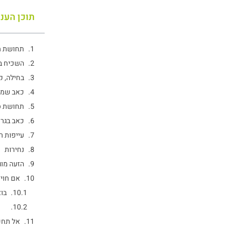
תוכן העני
תחושת מו
השכיח בי
בחילה, ק
כאב שמת
תחושת ס
כאב בגרו
עייפות ר
נחירות
הזעה מוג