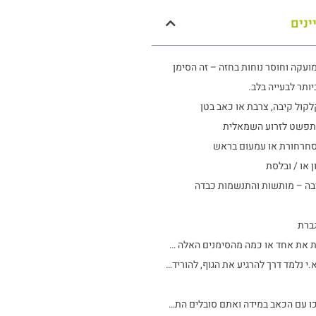
ינים
עקה וחוסר נוחות בחזה – זה הסימן
ותר לבעייה בלב.
לקול קיבה, צרבת או כאב בטן
פשט לזרוע השמאלית
חרחורת או עמעום בראש
ן או / ובלסת
בה – מותשות והתנשמות כבדה
ברת
אם חוית את אחד או כמה מהסימנים האלה –דבר ראשון חשוב להתייעץ עם רופא!
בוא.י נלמד דרך להרגיע את הגוף, להוריד את המתח:נשב בנינוחות במקום נוח ושקט וננשום כמה נשימות. נרוקן את הבטןונתחיל לנשום לאט בקצב של 5 – נספור בלב 5 ממש בקצב של 5 שניות.נרגיש איך הבטן עולה ומתמלאת לגמרי, נעצור ל5 ונרוקן את הבטן ב5.נוציא לאט לאט את האויר עד הסוף ונעצור את הנשימה ל5. נחזור על כך2-3 מחזורים, זה הכול4*5
אל תחכו עם הכאב במידה ואתם סובלים התקשרו לתאםטיפול לשחרור מהכאב: 050-3882266