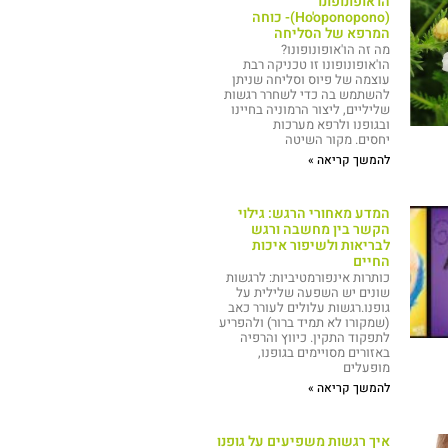
הו'אופונופונו
(Ho'oponopono)- כוחה
המרפא של הסליחה
מה זה הו'אופונופונו?
הו'אופונופונו זו טכניקה רבת
עוצמה של פיוס וסליחה שניתן
להשתמש בה כדי לשחרר רגשות
שליליים, ליצור הרמוניה בחיינו
ובגופנו ולרפא מערכות
יחסים. מקור השיטה
להמשך קריאה »
המדע מאחורי הרגש: גילוי
הקשר בין מחשבה ורגש
לבריאות ולשיפור איכות
החיים
כותרות אינפורמטיביות: לרגשות
שונים יש השפעה שלילית על
גופנו.רגשות עלולים לעורר כאב
(שמקורו לא תמיד ברור) ולהפריע
לתפקוד התקין. כיווץ והרפיה
באזורים מסויימים בגופנו,
מופעלים
להמשך קריאה »
איך רגשות משפיעים על גופנו