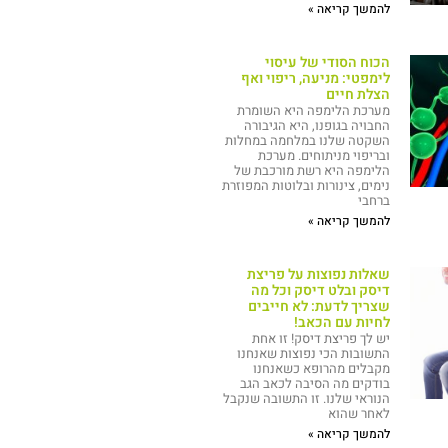
להמשך קריאה »
הכוח הסודי של עיסוי
לימפטי: מניעה, ריפוי ואף
הצלת חיים
מערכת הלימפה היא השומרת
החבויה בגופנו, היא הגיבורה
השקטה שלנו במלחמה במחלות
ובריפוי מניתוחים. מערכת
הלימפה היא רשת מורכבת של
נימים, צינורות ובלוטות המפוזרת
ברחבי
להמשך קריאה »
שאלות נפוצות על פריצת
דיסק ובלט דיסק וכל מה
שצריך לדעת: לא חייבים
לחיות עם הכאב!
יש לך פריצת דיסק! זו אחת
התשובות הכי נפוצות שאנחנו
מקבלים מהרופא כשאנחנו
בודקים מה הסיבה לכאב הגב
הנוראי שלנו. זו התשובה שנקבל
לאחר שהוא
להמשך קריאה »