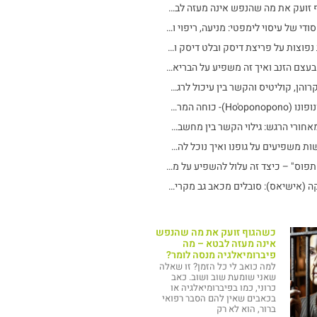
כשהגוף זועק את מה שהנפש אינה מעזה לבטא – מה פיברומיאלגיה מנסה לומר?
הכוח הסודי של עיסוי לימפטי: מניעה, ריפוי ואף הצלת חיים
שאלות נפוצות על פריצת דיסק ובלט דיסק וכל מה שצריך לדעת: לא חייבים לחיות עם הכאב!
כאבים בעצם הזנב ואיך זה משפיע על הבריאות שלי? תסמינים, גורמים וטיפים לשחרור מהיר מהכאב
צרבת, קרוהן, קוליטיס והקשר בין עיכול לרגשות: מידע חשוב לכל מי שסובל מבעיות בבטן
הו'אופונופונו (Ho'oponopono)- כוחה המרפא של הסליחה
המדע מאחורי הרגש: גילוי הקשר בין מחשבה ורגש לבריאות ולשיפור איכות החיים
איך רגשות משפיעים על גופנו ואיך נוכל להשתמש בידע הזה לטובתנו
"צוואר תפוס" – כיצד זה עלול להשפיע על מערכת העיכול שלנו
סיאטיקה (אישיאס): סובלים מכאב גב מקרין לרגל? יש לזה טיפול טבעי ללא תרופות
כשהגוף זועק את מה שהנפש
אינה מעזה לבטא – מה
פיברומיאלגיה מנסה לומר?
למה כואב לי כל הזמן? זו שאלה
שאני שומעת שוב ושוב. כאב
כרוני, כמו בפיברומיאלגיה או
בכאבים שאין להם הסבר רפואי
ברור, הוא לא רק