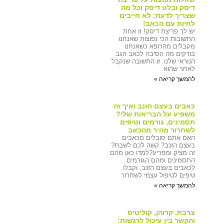
דיסק ובלט דיסק וכל מה
שצריך לדעת: לא חייבים
לחיות עם הכאב!
יש לך פריצת דיסק! זו אחת
התשובות הכי נפוצות שאנחנו
מקבלים מהרופא כשאנחנו
בודקים מה הסיבה לכאב הגב
הנוראי שלנו. זו התשובה שנקבל
לאחר שהוא
להמשך קריאה »
כאבים בעצם הזנב ואיך זה
משפיע על הבריאות שלי?
תסמינים, גורמים וטיפים
לשחרור מהיר מהכאב
האם אתם סובלים מכאבים
בעצם הזנב? קשה לכם לשבת?
זה מציק ומפריע?למדו כאן מהם
התסמינים ומהם הגורמים
לכאבים בעצם הזנב, וקבלו
טיפים לטיפול עצמי לשחרור
להמשך קריאה »
צרבת, קרוהן, קוליטיס
והקשר בין עיכול לרגשות: