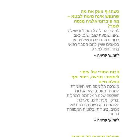
כשהגוף זועק את מה
שהנפש אינה מעזה לבטא –
מה פיברומיאלגיה מנסה
לומר?
למה כואב לי כל הזמן? זו שאלה
שאני שומעת שוב ושוב. כאב
כרוני, כמו בפיברומיאלגיה או
בכאבים שאין להם הסבר רפואי
ברור, הוא לא רק
להמשך קריאה »
הכוח הסודי של עיסוי
לימפטי: מניעה, ריפוי ואף
הצלת חיים
מערכת הלימפה היא השומרת
החבויה בגופנו, היא הגיבורה
השקטה שלנו במלחמה במחלות
ובריפוי מניתוחים. מערכת
הלימפה היא רשת מורכבת של
נימים, צינורות ובלוטות המפוזרת
ברחבי
להמשך קריאה »
שאלות נפוצות על פריצת