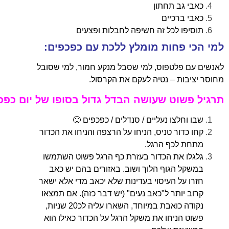
כאבי גב תחתון
כאבי ברכיים
תוסיפו לכל זה חשיפה לחבלות ופצעים
למי הכי פחות מומלץ ללכת עם כפכפים:
לאנשים עם פלטפוס, למי שסבל מנקע חמור, למי שסובל
מחוסר יציבות – נטיה לעקם את הקרסול.
תרגיל פשוט שעושה הבדל גדול בסופו של יום כפכ
שבו וחלצו נעליים / סנדלים / כפכפים 🙂
קחו כדור טניס, הניחו על הרצפה והניחו את הכדור
מתחת לכף הרגל.
גלגלו את הכדור בעזרת כף הרגל פשוט השתמשו
במשקל הגוף הלוך ושוב. באזורים בהם יש כאב
חזרו על העיסוי בעדינות שלא יכאב מדי אלא ישאר
קרוב יותר ל"כאב נעים" (יש דבר כזה). אם תמצאו
נקודה כואבת במיוחד, השארו עליה לכ20 שניות,
פשוט הניחו את משקל הרגל על הכדור כאילו הוא