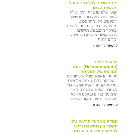
מידע חשוב לכל מי שסובל
מבעיות בבטן
הבטן שלנו מדברת. היא יכולה
להיות רגועה ולעבוד כמו שעון
ולפעמים היא מתהפכת,
מבעבעת, רגיזה, נפוחה ולוחצת
ובעיקר מעצבנת. תקשיבו
לבטןהקולות שהבטן משמיעה
יכולים להיות
להמשך קריאה »
הו'אופונופונו
(Ho'oponopono)- כוחה
המרפא של הסליחה
מה זה הו'אופונופונו?הו'אופונופונו
זו טכניקה רבת עוצמה של פיוס
וסליחה שניתן להשתמש בה כדי
לשחרר רגשות שליליים, ליצור
הרמוניה בחיינו ובגופנו ולרפא
מערכות יחסים. מקור השיטה
להמשך קריאה »
המדע מאחורי הרגש: גילוי
הקשר בין מחשבה ורגש
לבריאות ולשיפור איכות