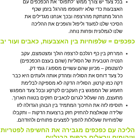
בכל צעד יש צורך ממש "לתפוס" את הכפכפים עם
האצבעות כדי שלא יתעופפו מהרגל בזמן שכף
הרגל מתנתקת מהרצפה ובכך אנחנו מגדילים את
הסיכוי שלנו למעוד וליפול והופכים את ההליכה
שלנו לגמלונית ופחות נוחה.
כפכפים = שלפוחיות בין האצבעות, כאבים ועור י
המרחק בין כף רגלכם לרצפה הולך ומצטמצם, עקב
הנטיה הטבעית של הסוליות (שהם בעצם הכפכפים)
להצטמק – מכיוון שהם עשויים מספוג / גומי דק.
כל צעד דוחס את הסוליה ומהדק אותה ולעתים היא כבר
דקה כמו קרטון. הסוליה הדקה לא מספיקה לבלימת
הזעזוע של המפגש בין העקבים לקרקע ובכל צעד המפגש
מתעצם, מה שעלול לגרום לכאבים חזקים בטווח הארוך.
תוסיפו לזה את החיכוך המתמיד בין הבוהן הגדולה לזו
שלידה שנאלצות להחזיק חזק ברצועות הדקות – ותקבלו
שלפוחיות שעלולות להפוך לפצעים פתוחים ולהזדהם.
הליכה עם כפכפים מגבירה את החשיפה לפטריות
וזיהומים ויראלים בכפות הרגליים.