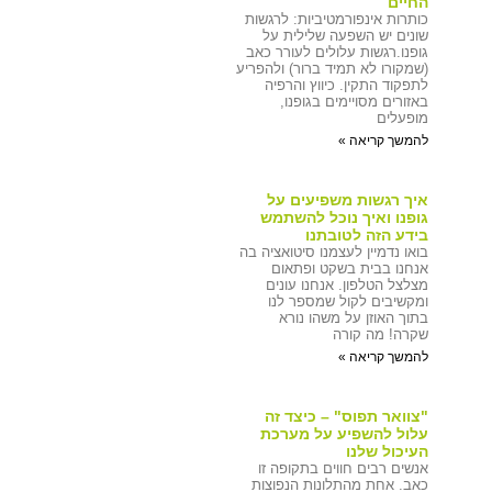
החיים
כותרות אינפורמטיביות: לרגשות
שונים יש השפעה שלילית על
גופנו.רגשות עלולים לעורר כאב
(שמקורו לא תמיד ברור) ולהפריע
לתפקוד התקין. כיווץ והרפיה
באזורים מסויימים בגופנו,
מופעלים
להמשך קריאה »
איך רגשות משפיעים על
גופנו ואיך נוכל להשתמש
בידע הזה לטובתנו
בואו נדמיין לעצמנו סיטואציה בה
אנחנו בבית בשקט ופתאום
מצלצל הטלפון. אנחנו עונים
ומקשיבים לקול שמספר לנו
בתוך האוזן על משהו נורא
שקרה! מה קורה
להמשך קריאה »
"צוואר תפוס" – כיצד זה
עלול להשפיע על מערכת
העיכול שלנו
אנשים רבים חווים בתקופה זו
כאב. אחת מהתלונות הנפוצות