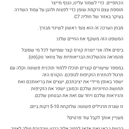
הכתפיים. כדי לשמור עלינו, הגוף מייצר
תוספת עצם ורקמת שומן כדי לפצות ולהגן על עמוד השדרה
בעיקר באזור של חוליה C7.
מבחן הערכה זה הוא צעד ראשון לשינוי מבורך.
המשפט הזה משקף את החיים שלנו:
בימים אלה אני יוצרת קורס קצר שמיועד לכל מי שסובל
מהמראה וההשלכות הבריאותיות של צוואר טק(סט).
במספר שיעורים קצרים תוכלו ללמוד תוכנית פשוטה וקלה עם
תרגול להחזרת הזקיפות לגופכם. הקורס הזה
ישפר באופן מיידי את יציבתכם, יעצים את בריאותכם ואת
תחושת החיוניות שלכם וכמובן ישפר את הזקיפות
והניראות שלכם ויחד עם זאת את הבטחון שלכם.
זו שגרת תרגילים פשוטה שלוקחת 5-10 דקות ביום.
מעניין אותך לקבל עוד פרטים?
הרשמ.י כאן ואני אדאג לחזור אליך ברגע שהקורס יעלה לאויר