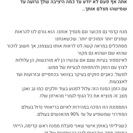
אתה אף פעם לא יודע עד כמה היציבה שלך גרועה עד
שמישהו מצלם אותך..
מנח קדמי גם מכוער וגם מנמיך אותנו. הוא גורם לנו להראות
שמנים יותר ונמוכים יותר. שכשאנחנו
מסתכלים במראה קשה לנו לראות אותו בעצמנו, אך חשוב לזכור
שהוא שם ושהוא גם מקור
לאינספור בעיות שגם אם עכשיו הן לא מורגשות, הן עלולות
לצוץ עם הזמן ולהתפתח לבעיות של ממש.
למשל: כאבים חזקים בעיקר בצוואר בכתפיים ובזרועות ועד
לאצבעות.
עם הזמן המנח הזה עלול לפגוע בעוד חלקים כמו גב ואגן.
מצב זה מוציא את כל הגוף לגמרי מהאיזון שלו.
התסמונת הזו הפכה במהירות לאיום בריאותי גדול בעולם
המודרני שמשפיע על עד 90% מהאנשים בעולם.
כשגיליתי באופן אישי שאני סובלת ממנח ראש קדימה, הייתי
המומה ממה שקראתי לגבי ההשפעות של זה