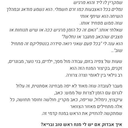
שמקרין לו ליד והוא מרגיש
נמלים בכל האצבעות כמו זרם חשמלי. הוא נשמע מודאג ובמהלך
השיחה הוא שיתף אותי
שזה ממש מפחיד אותו.
שאלתי אותו: "האם זה כל הזמן מרגיש ככה או שיש תנוחות או
מצבים שהכאב מתגבר או נחלש?"
הוא ענה לי "בכל פעם שאני רואה סידרה בנטפליקס זה מתחיל
שוב"..
שעות של צפיה בזום, עבודה מול מסך, ילדים, בני נוער, מבוגרים,
זקנים, בקיצור המנח הזה הוא
רב גילאי בין לאומי וצרה צרורה.
מעבר לעובדה שזה מאוד לא יפה מבחינה אסתטית, זה עלול
לגרום עם הזמן לצרות של ממש: כאב,
עיקצוץ, נימלול, שריפה, כאב מקרין, חולשה וחוסר תחושה, כל
אלה מתחילים מאזור הצוואר
שמתקשה להחזיק את הראש במנח קדמי זה.
איך אבדוק אם יש לי מנח ראש טוב ובריא?