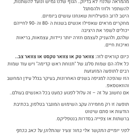
מהמראה שלנו? לא בדיוק.. הגוף שלנו גמיש ונועד להשתנות,
להשתפר ולזוז ולהסתגל
היטב לרוב הפעילויות שאנחנו עושים ביומיום.
מחקרים מראים שאפילו אנשים בשנות ה -80 וה -90 לחייהם
יכולים לשפר את היציבה
שלהם, ולהעניק לעצמם חזרה יותר ניידות, עצמאות, בריאות
ואיכות חיים.
כיום קוראים לזה:
צוואר טק או צוואר טקסט או צוואר צב..
כל אלה הם שמות סלנג של "תנוחת ראש קדימה" ויש עוד שמות
רבים לתופעה המזעזעת
הזו שהפכה למגיפה בשנים האחרונות, בעיקר בגלל עידן המחשב
והוואטסאפ.
אם נחשוב על זה – זה עלול לפגוע כמעט בכל האנשים בעולם..
תופעה זו רק מחמירה עקב השימוש המוגבר בטלפון, בכתיבת
הודעות או סתם שיטוט
ברשתות או צפייה בסדרות בנטפליקס.
לפני יומיים התקשר אלי בחור צעיר שהתלונן על כאב בכתף