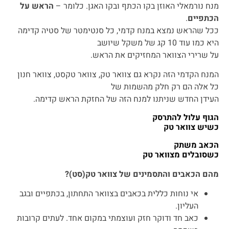
מנח נורמאלי האוזן בקו הכתף ובקו האגן. כלומר –
הראש על
הכתפיים
.
ככל שהראש נמצא במנח קדמי, כל סנטימטר של סטיה קדימה
היא כמו עוד 10 קג של משקל שיושב
על שרירי הצוואר המחזיקים את הראש.
המנח הקדמי הזה נקרא גם צוואר טק, צוואר טקסט, צוואר חנון
כל אלה הם רק חלק מהשמות של
העידן החדש שניתנו למנח הזה של החזקת הראש קדימה.
הגוף עלול להתרסק
כשיש צוואר טק
הכאב משתק
כשסובלים מצוואר טק
מהם הכאבים והתסמינים של צוואר טק(סט)?
אי נוחות כללית בכאבים בצוואר התחתון, בכתפיים ובגב
העליון.
כאב חד ודוקר חזק ועוצמתי במקום אחד. לעתים קרובות