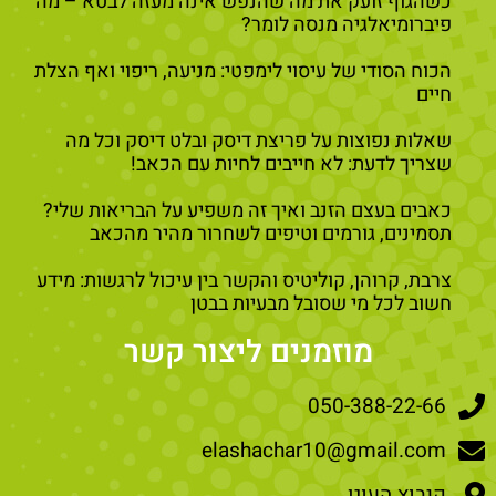
כשהגוף זועק את מה שהנפש אינה מעזה לבטא – מה
פיברומיאלגיה מנסה לומר?
הכוח הסודי של עיסוי לימפטי: מניעה, ריפוי ואף הצלת
חיים
שאלות נפוצות על פריצת דיסק ובלט דיסק וכל מה
שצריך לדעת: לא חייבים לחיות עם הכאב!
כאבים בעצם הזנב ואיך זה משפיע על הבריאות שלי?
תסמינים, גורמים וטיפים לשחרור מהיר מהכאב
צרבת, קרוהן, קוליטיס והקשר בין עיכול לרגשות: מידע
חשוב לכל מי שסובל מבעיות בבטן
מוזמנים ליצור קשר
050-388-22-66
elashachar10@gmail.com
קיבוץ העוגן