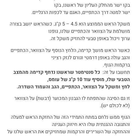
בקו ישר מהחלק העליון של ראשנו, בקו
ישר למטה דרך הכתפיים, האגם עד לכפות הרגליים.
משקל הראש הממוצע הוא 4.5 – 5 ק"ג. כשהראש יושב בצורה
מושלמת על הצוואר והכתפיים שלנו, גופנו
ערוך ויכול באופן טבעי להחזיק משקל זה.
כאשר הראש מושך קדימה, הלחץ הנוסף על הצוואר, הכתפיים
והגב עולה באופן דרמטי וגורם לנזק רציני
ברקמות הגוף.
תחשבו על זה:
כל סנטימטר
שראשנו נדחף קדימה מהמצב
הטבעי שלו, מוסיף עוד 10 ק"ג של עומס,
לחץ ומשקל על הצוואר, הכתפיים, הגב והעמוד השדרה.
זו גם הסיבה שהתפתח לו הגבנון המכוער (דבשת) על הצוואר
(לא לכולם יש).
הגוף ממש נלחם במתח התמידי הזה של החזקת הראש למעלה
והתגובה ההגנתית שלו היא חיזוק העגינה
וההחזקה של השרירים והרקמות שמחזיקים את הראש שלנו על