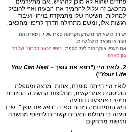
פחדים שהוא לא מוכן להרגיש. אם מתעלמים
מהכאב זה עלול להחמיר את הבעיה ואף להוביל
למחלות. השיטה שלו מתמקדת בזיהוי ועיבוד
רגשות אלו, ומשם מתחילה הדרך לריפוי מהכאב.
יש רבים שאומרים שרק מקריאת ספרו של ג'ון סארנו הם
הבריאו מכאבים של שנים.
אם מעניין אותך הנה לינק לספר:
"ריפוי הכאב הכרוני" של דר'
ג'ון סארנו
2. לואיז היי ("רפא את גופך –
You Can Heal
")
Your Life
לואיז היי הייתה סופרת, אחות, מרצה ומטפלת
הוליסטית אמריקאית, מחלוצות החשיבה החיובית
וריפוי באמצעות תודעה.
היא התפרסמה בזכות ספרה "רפא את גופך", שבו
טענה כי מחלות וכאבים קשורים לדפוסי מחשבה
ורגשות מודחקים.