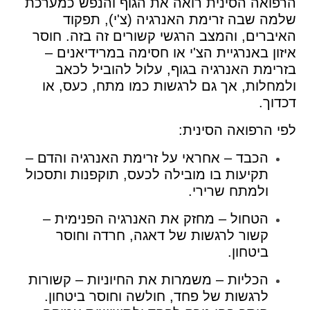
הרפואה הסינית רואה את הגוף והנפש כמערכת
שלמה שבה זרימת האנרגיה (צ'י), תפקוד
האיברים, והמצב הרגשי קשורים זה בזה. חוסר
איזון באנרגיית הצ'י או חסימה במרידיאנים –
בזרימת האנרגיה בגוף, עלול להוביל לכאב
ולמחלות, אך גם לרגשות כמו מתח, כעס, או
דכדוך.
לפי הרפואה הסינית:
הכבד – אחראי על זרימת האנרגיה והדם –
תקיעות בו מובילה לכעס, תוקפנות ותסכול
ולמתח שרירי.
הטחול – מחזק את האנרגיה הפנימית –
קשור לרגשות של דאגה, חרדה וחוסר
ביטחון.
הכליות – משמרות את החיוניות – קשורות
לרגשות של פחד, חולשה וחוסר ביטחון.