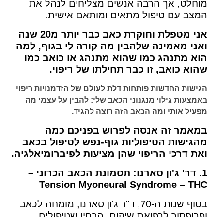
מוחלט, אך הרבה אנשים מצליחים לנהל את
המצב עם טיפול מתאים ומותאם אישית.
אני מטפלת וחוקרת כאב כבר יותר מ20 שנה
ואני מאמינה שלהבין מה קורה לי בגוף, למה
הוא מתנהג כמו שהוא מתנהג או כואב כמו
שהוא כואב, זו כבר תחילתו של ריפוי.
הגישות החדשות פותחות דלת לעולם של הזדמנויות ריפוי
באמצעות גילוי מנגנוני הכאב שלי: להבין על עצמי מה
מפעיל אותי ומה הכאב הזה רוצה להגיד.
במאמר זה אנסה לפרוש בפניכם כמה
מהגישות הטיפוליות גוף-נפש לטיפול בכאב
ואת דרכי הריפוי שהן מציעות לפיברומיאלגיה.
1. דר' ג'ון סארנו: תסמונת הכאב הכרוני –
Tension Myoneural Syndrome – THC
בסוף שנות ה-70, ד"ר ג'ון סארנו, מומחה לכאב
ופרופסור לרפואת שיקום, הבחין שטיפולים