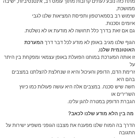
מתח כזה נובע לעתים קרובות מתוך עומס רב, אינטנסיביות, ישיבה
ממושכת,
שימוש רב בסמארטפון ותפיסת המציאות שלנו לגבי
איומים וסכנות.
גם אם זאת בדרך כלל תחושה לא מודעת או לא נשלטת.
הגוף שלנו מגיב באופן לא מודע לכל דבר דרך
המערכת
האוטונמית שלנו
,
זו אותה המערכת במוחנו הפועלת באופן עצמאי ומפקחת בין היתר
על
זרימת הדם, הדופק והעיכול והיא זו שנחלצת להצלתנו במצבים
בהם היא
חשה שיש סכנה. במצבים אלה היא עושה פעולות כמו כיווץ
השרירים או
הגברת הדופק במטרה להגן עלינו.
מה בין הלא מודע שלנו לכאב?
הדרך בה המוח שלנו מפענח את מצבנו הגופני משפיע ישירות על
התגובה