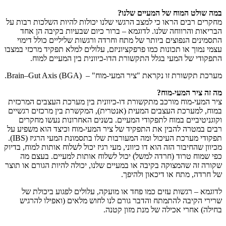
במה שולט המוח של המעיים שלנו?
מחקרים רבים הראו כי למצב הרגשי שלנו יכולות להיות השלכות רבות על
הבריאות והרווחה שלנו. לדוגמא – ברור כיום שבעיות בקיבה הן אחד
התסמינים הנפוצים ביותר של מתח וחרדה ורגשות שליליים כולל דימוי
עצמי נמוך או תכונות כמו פרפקציוניזם, עלולים למלא תפקיד מרכזי במצבו
התפקודי של המעי בגלל התקשורת הדו-כיוונית בין המעיים למוח.
מערכת תקשורת זו נקראת "ציר המעי-מוח" – Brain–Gut Axis (BGA).
מה זה ציר המעי-מוח?
ציר המעי-מוח מורכב מתקשורת דו-כיוונית בין מערכת העצבים המרכזית
במוח, למערכת העצבים המעית (אנטרית), המקשרת בין מרכזים רגשיים
וקוגניטיביים במוח לתפקודי המעיים. בשנים האחרונות נעשו מחקרים
רבים במטרה להבין את התפקיד של ציר המעי-מוח וכיצד הוא משפיע על
תפקודי מערכת העיכול ומה המעורבות שלו בתסמונת המעי הרגיז (IBS).
מכיוון שהחיבור הזה הוא דו כיווני, מעי רגיז יכול לשלוח אותות למוח, בדיוק
כפי שמוח טרוד (חרדה למשל) יכול לשלוח אותות למעיים. בעצם מה
שקורה זה שהמצוקה בקיבה או במעיים שלנו, יכולה להיות הגורם או תוצר
של חרדה, מתח או דיכאון ולהיפך.
לדוגמא – רגשות עזים כמו פחד או מועקה, עלולים לפגוע ביכולת של
שרירי הקיבה להתמתח והדבר גורם לנו לחוש מלאים (ואפילו להרגיש
בחילה) אחרי אכילה של מנת מזון קטנה.