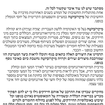
מסתבר שיש לנו עוד איבר שקשור לכל זה.
אחת מהתגליות החשובות של המדע בשנים האחרונות מדברת על
החשיבות של
מִיקְרוֹבִּיּוֹטָה
במעיים והשפעתם הקריטית על יחסי הגומלין
בגופנו.
מִיקְרוֹבִּיּוֹטָה
(על פי האקדמיה ללשון העברית: יְצוּרָה זְעִירָה) היא קהילה
אקולוגית שמקיימת יחסי גומלין בין מיקרואורגניזמים, הכוללים ברובם מיני
חיידקים, אך גם נגיפים, טפילים, פטריות ובקטריות, הנמצאים בתוך הגוף
החי. אותם יצורים קטנטנים הפועלים בשיתוף פעולה, מעורבים ומשולבים
בפעילות של חילוף חומרים ותפעול מערכות בגוף בדומה לאיבר המטבולי
החשוב בגופנו – הכבד.
תדמיינו את היצורים האלה כתאים בגוף ותוכלו לראות כיצד המערכת הזו
שמורכבת מיצורים זעירים וקרויה מִיקְרוֹבִּיּוֹטָה נחשבת כיום כאיבר נוסף
בגופנו.
מרבית המיקרואורגניזמים ממוקמים בעיקר לאורך המעי הגס ובחלק
מהמעי הדק, אבל ניתן לראות מיקרואורגניזם לאורך כל המעי ומסתבר
שמערכת העיכול מאוכלסת בצפיפות של 10 בחזקת 14 פריטים (מספר
בלתי נתפס) שמהווה מסה של קילו וחצי של אורגניזמים שהם יחד איבר
בפני עצמו.
מחקרים שבדקו את ההרכב של אותם חיידקים גילו כי יש להם תפקיד
מכריע בבריאות הכללית ובשמירה על הומאוסטזיס (איזון) בגופנו וכל
שיבוש באוכלוסיות החיידקים, עלול לפגוע בחילוף החומרים ולגרום
להתפתחות מחלות שונות, כולל מחלות לב וכלי דם. יחסי הגומלין
הללו הם