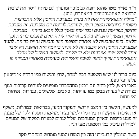
ד"ר נאדר בוטו
שהוא רופא לב מוכר ומוערך וגם פיתח וייסד את שיטת
הרפואה האינטגרטיבית המאחדת, טוען:
"מחלה אוטואימונית זאת לא בעיה במערכת החיסון אלא התכווצות
מקומית כתוצאה ממצב רגשי, שגורמת לזרימת דם מופרעת. אז מערכת
החיסון מפרישה נוגדנים וככל שזה נמשך בגלל הבאג בזיהוי – מערכת
החיסון תמשיך להפריש נוגדנים ולתקוף את התאים שנפגעו כרונית וכך
הלאה. כיוון שהבעיה לא נפתרה הסיפור חוזר והבעיה נהיית כרונית. להגיד
שמערכת החיסון היא הבעיה זה לא הגיוני כי למה היא תוקפת רק איבר
אחד למשל שתי אצבעות ולא יד שלמה. למעשה הטיפול של מחלה
אוטואימונית צריך לחזור לסיבה האמיתית שעומדת מאחורי המחלה וזו
הנפש".
כיום ברור לנו שיש השפעה רבה למתח, לחץ ורגשות כמו חרדה או דיכאון
עלינו ועל גופנו.
כאבי ראש, לחץ בחזה וגם "בטן מתהפכת" מופיעים לעיתים קרובות בגוף
בצורה של בעיות בבטן כמו עוויתות, כאבים, שלשולים, עצירות, נפיחות
ואי נוחות.
למעשה, הקשר בין המצב הרגשי ותפקוד המעי, בבריאות ובמחלות, משקף
את איכות התקשורת בין המוח למעי בציר מעי-מח. תפקוד לקוי של מנגנון
זה פוגע בויסות ובאיזון המערכות ועלול לגרום לבעיות תפקוד של המעיים
ולמחלות עיכול כמו תסמונת מעי רגיז.
קשר הגומלין הדו-כיווני הזה בין המוח והמעי מומחש במחקרי סקר