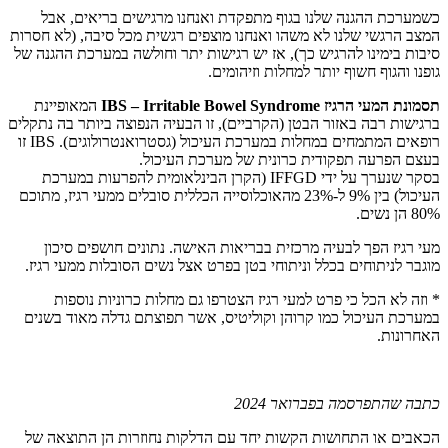
כשמערכת ההגנה שלנו בגוף מתפקדת ואנחנו מרגישים בריאים, אבל
המצב הרגשי שלנו לא משהו ואנחנו מוצפים רגשית מכל סיבה, (לא חסרות
סיבות בימינו להרגיש כך), אז יש רגישות יתר וחולשה במערכת ההגנה של
גופנו והגוף חשוף יותר למחלות וזיהומים.
תסמונת המעי הרגיז IBS – Irritable Bowel Syndrome
המאופיינת
ברגישות רבה באזור הבטן (הקרביים), זו הבעיה הנפוצה ביותר בה נתקלים
רופאים המתמחים במחלות במערכת העיכול (גסטרואנטרולוגים). IBS זו
בעצם הפרעה תפקודית כרונית של מערכת העיכול.
בסקר שנערך על ידי IFFGD (הקרן הבינלאומית להפרעות במערכת
העיכול) בין 9% ל-23% מהאוכלוסייה הכללית סובלים ממעי רגיז, מתוכם
80% הן נשים.
מעי רגיז הפך לבעיה מרכזית בבריאות האישה. נתונים חושפים סיכון
מוגבר לניתוחים בכלל וניתוחי בטן בפרט אצל נשים הסובלות ממעי רגיז.
* וזה לא הכל כי פרט למעי רגיז הצטרפו גם מחלות כרוניות נוספות
במערכת העיכול כמו קרוהן וקוליטיס, אשר תפוצתם גדלה מאוד בשנים
האחרונות.
כתבה שהתפרסמה בפברואר 2024
הכאבים או התחושות הקשות יחד עם הדלקות נחוזרות הן התוצאה של