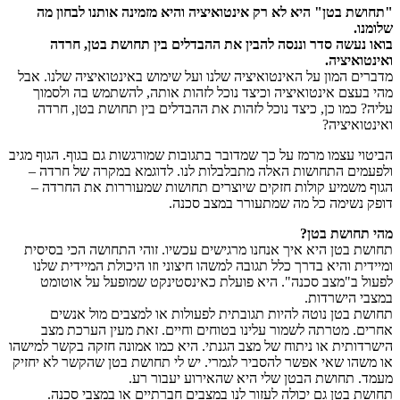
"תחושת בטן" היא לא רק אינטואיציה והיא מזמינה אותנו לבחון מה
שלומנו.
בואו נעשה סדר וננסה להבין את ההבדלים בין תחושת בטן, חרדה
ואינטואיציה.
מדברים המון על האינטואיציה שלנו ועל שימוש באינטואיציה שלנו. אבל
מהי בעצם אינטואיציה וכיצד נוכל לזהות אותה, להשתמש בה ולסמוך
עליה? כמו כן, כיצד נוכל לזהות את ההבדלים בין תחושת בטן, חרדה
ואינטואיציה?
הביטוי עצמו מרמז על כך שמדובר בתגובות שמורגשות גם בגוף. הגוף מגיב
ולפעמים התחושות האלה מתבלבלות לנו. לדוגמא במקרה של חרדה –
הגוף משמיע קולות חזקים שיוצרים תחושות שמעוררות את החרדה –
דופק נשימה כל מה שמתעורר במצב סכנה.
מהי תחושת בטן?
תחושת בטן היא איך אנחנו מרגישים עכשיו. זוהי התחושה הכי בסיסית
ומיידית והיא בדרך כלל תגובה למשהו חיצוני וזו היכולת המיידית שלנו
לפעול ב"מצב סכנה". היא פועלת כאינסטינקט שמופעל על אוטומט
במצבי הישרדות.
תחושת בטן נוטה להיות תגובתית לפעולות או למצבים מול אנשים
אחרים. מטרתה לשמור עלינו בטוחים וחיים. זאת מעין הערכת מצב
הישרדותית או ניתוח של מצב הגנתי. היא כמו אמונה חזקה בקשר למישהו
או משהו שאי אפשר להסביר לגמרי. יש לי תחושת בטן שהקשר לא יחזיק
מעמד. תחושת הבטן שלי היא שהאירוע יעבור רע.
תחושת בטן גם יכולה לעזור לנו במצבים חברתיים או במצבי סכנה.