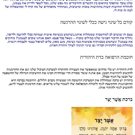
שלנו עובד ומתפקד בתיאום בין הקשרים והחיבורים גוף-נפש שלנו, נוכל לשפר ולדייק את עצמנו,
להחליף תחושות קשות בתחושות טובות ומיטיבות, נשתחרר מהפחדים של מה קרה לי ומהשאלות של
למה זה קרה לי.
קודם כל שינוי גישה ככלי לשינוי ההרגשה
עצם זה שנשים לב למחשבות שמנהלות אותנו,נשתמש בנשימה איטית ועמוקה ככלי להרגעה ולריפוי,
נחליף את הדיבור הפנימי שלנו במילים טובות – נשאל בכל פעם: האם אנחנו טובים לעצמנו? מחזקים
את עצמנו? ונשתמש בטכניקות פשוטות כמו נשימה, מגע מאזן, כלים לטיפול עצמי ולעבודה רגשית.
במחלות בטן דלקתיות הכרחי גם שינוי תזונתי לצורך החזרת האיזון.
חוכמת הרפואה בדת היהודית
לדת היהודית יש כלי מדהים ש
מאפשר את העצירה וההוקרה למערכת העיכול שלנו וגם את ההזדמנות
להקשיב לתחושות הבטן. אם את.ה שומר מסורת
הרי שביהדות הבינו את החשיבות הגדולה של ההשפעה
של הבטן על הגוף ובכלל.
ביהדות
יש ברכה שמהללת את המערכת החשובה הזו שעשויה נקבים חלולים. החוכמה בברכה היא
ההתכווננות וההקשבה לגוף וליכולת המופלאה שלו לשמור עלינו בריאים. זאת הזדמנות לעצור לרגע,
להקשיב לגוף ולהוקיר אותו.
ברכת אֲשֶׁר יָצַר