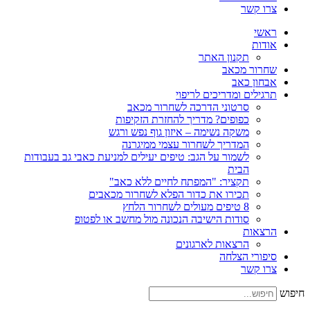
צרו קשר
ראשי
אודות
תקנון האתר
שחרור מכאב
אבחון כאב
תרגילים ומדריכים לריפוי
סרטוני הדרכה לשחרור מכאב
כפופים? מדריך להחזרת הזקיפות
משקה נשימה – איזון גוף נפש ורגש
המדריך לשחרור עצמי ממיגרנה
לשמור על הגב: טיפים יעילים למניעת כאבי גב בעבודות
הבית
תקציר: "המפתח לחיים ללא כאב"
תכירו את כדור הפלא לשחרור מכאבים
8 טיפים מעולים לשחרור הלחץ
סודות הישיבה הנכונה מול מחשב או לפטופ
הרצאות
הרצאות לארגונים
סיפורי הצלחה
צרו קשר
חיפוש