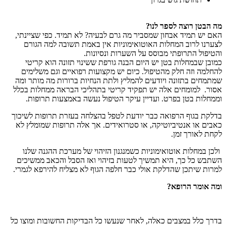
מה הבטן רוצה לספר לנו?
האם יש תמיד אבחון שמסביר מה גרם לבעיה? לא תמיד. כפי שציינתי,
לצערנו לרוב המחלות האוטואימוניות אין באמת תשובה למה הגורם
והטיפול התרופתי מבוסס על השערות ונסיונות.
כמובן שבמחלות בטן יש היום הבנה גורפת ששינוי תזונה הוא קריטי
להחלמה וזה חלק מהטיפול. כיום יש מקצועות רפואיים וגם משלימים
שמתמחים בתזונה ויודעים להמליץ ולתת הנחיות ברורות מה מותר ומה
אסור. למומחים אלה יש תפקיד קריטי בתהליכי הבראה ממחלות בכלל
וממחלות בטן בפרט. ועדיין עיקר הטיפול נעשה באמצעות תרופות.
בדלקת בגוף הרפואה כבר יודעת לטפל בהצלחה בעזרת תרופות לשיכוך
כאבים או אנטיביוטיקה, או סטרואידים. אך אלה תרופות שמומלץ לא
לקחת לאורך זמן.
ולכן במחלות אוטואימוניות כשמנגנון הזיהוי של מערכת ההגנה שלנו
השתבש כל כך, היא תמשיך לטעות בזיהוי ואז הסבל והכאב ממשיכים
למרות שיתכן שהדלקת אולי כבר חלפה הגוף לא מצליח להירפא לגמרי.
ומה אומר הרופא?
בדרך כלל במצבים כאלה, לאחר שנעשו כל הבדיקות החשובות ומוצו כל