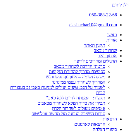
דלג לתוכן
050-388-22-66
elashachar10@gmail.com
ראשי
אודות
תקנון האתר
שחרור מכאב
אבחון כאב
תרגילים ומדריכים לריפוי
סרטוני הדרכה לשחרור מכאב
כפופים? מדריך להחזרת הזקיפות
משקה נשימה – איזון גוף נפש ורגש
המדריך לשחרור עצמי ממיגרנה
לשמור על הגב: טיפים יעילים למניעת כאבי גב בעבודות
הבית
תקציר: "המפתח לחיים ללא כאב"
תכירו את כדור הפלא לשחרור מכאבים
8 טיפים מעולים לשחרור הלחץ
סודות הישיבה הנכונה מול מחשב או לפטופ
הרצאות
הרצאות לארגונים
סיפורי הצלחה