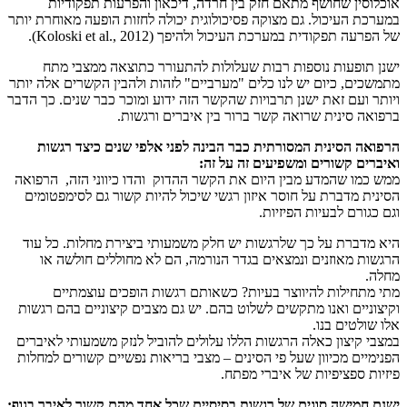
אוכלוסין שחושף מתאם חזק בין חרדה, דיכאון והפרעות תפקודיות
במערכת העיכול. גם מצוקה פסיכולוגית יכולה לחזות הופעה מאוחרת יותר
של הפרעה תפקודית במערכת העיכול ולהיפך (Koloski et al., 2012).
ישנן תופעות נוספות רבות שעלולות להתעורר כתוצאה ממצבי מתח
מתמשכים, כיום יש לנו כלים "מערביים" לזהות ולהבין הקשרים אלה יותר
ויותר ועם זאת ישנן תרבויות שהקשר הזה ידוע ומוכר כבר שנים. כך הדבר
ברפואה סינית שרואה קשר ברור בין איברים ורגשות.
הרפואה הסינית המסורתית כבר הבינה לפני אלפי שנים כיצד רגשות
ואיברים קשורים ומשפיעים זה על זה:
ממש כמו שהמדע מבין היום את הקשר ההדוק והדו כיווני הזה, הרפואה
הסינית מדברת על חוסר איזון רגשי שיכול להיות קשור גם לסימפטומים
וגם כגורם לבעיות הפיזיות.
היא מדברת על כך שלרגשות יש חלק משמעותי ביצירת מחלות. כל עוד
הרגשות מאוזנים ונמצאים בגדר הנורמה, הם לא מחוללים חולשה או
מחלה.
מתי מתחילות להיווצר בעיות? כשאותם רגשות הופכים עוצמתיים
וקיצוניים ואנו מתקשים לשלוט בהם. יש גם מצבים קיצוניים בהם רגשות
אלו שולטים בנו.
במצבי קיצון כאלה הרגשות הללו עלולים להוביל לנזק משמעותי לאיברים
הפנימיים מכיוון שעל פי הסינים – מצבי בריאות נפשיים קשורים למחלות
פיזיות ספציפיות של איברי מפתח.
ישנם חמישה סוגים של רגשות בסיסיים שכל אחד מהם קשור לאיבר בגוף: