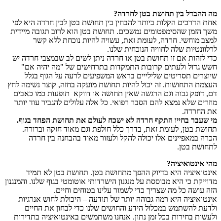
מה ההבדל בין תחושת בטן לחרדה?
אחת הדרכים הקלות ביותר להבחין בין תחושת בטן לבין חרדה היא לפי
משך הזמן שהסימפטומים נמשכים. תחושת בטן הוא לרוב תגובה מיידית
למצב מוחשי. חרדה, לעומת זאת, עשויה להיות נוכחת ללא קשר
לרלוונטיות שלה לחוויה הנוכחית שלנו.
כדי לזהות אם זו תחושת בטן או חרדה ניתן לשים לב שבמצבי חרדה יש
חשש גדול ולעתים קרובות התמקדות בתרחישים של "מה יהיה אם"
שיוצרים תסריטים שלילייים בראש המשפיעים לרעה על הגוף בגלל
העצמת התחושות. זה יכול להיות תחושת מועקה בחזה, קוצר נשימה לחץ
דם, דופק גבוה וגם הרגשה שאין תחושה או דווקא תופעות כמו כאבים
מוזרים שלא נמצא להם הסבר רפואי. כל אלה עלולים להגביר עוד יותר
את החרדה.
מי שעבר בחייו התקף חרדה לא ישכח לעולם את תחושת הפחד בגוף.
תחושת בטן, לעומת זאת, בדרך כלל חולפת וגם מאוד חזקה וברורה.
הכרה במאפיינים אלו יכולה להקל ולעזור מאוד בהבחנה בין חרדה
לתחושת בטן.
מהי אינטואיציה?
אינטואיציה היא בדיוק ההפך מתחושת בטן. תחושת בטן לא תמיד
מדוייקת כי היא מבוססת על מנגנון הישרדותי אוטומטי בגוף שלנו. והמנגנון
הזה עושה כל מה שצריך כדי לשמור עלינו בטוחים וחיים.
אינטואיציה היא רמה גבוהה יותר של תודעה – היכולת לחוש אנרגיות
ולדעת להשתמש במכלול הידע והחושים שלנו כדי לבחון את החיים
ולעשות בחירות בכל זמן נתון. אנחנו משתמשים באינטואיציה בתדירות