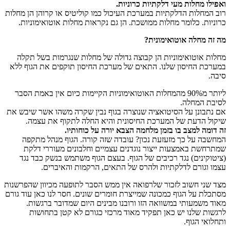
ואפילו מחלות מעי דלקתיות כרוניות.
רוב המחלות הדלקתיות במערכת העיכול כמו קוליטיס או קרוהן הן מחלות
כרוניות. כלומר מחלות ממושכת. הן גם נקראות מחלות אוטואימוניות.
מה זה מחלה אוטואימונית?
מחלות אוטואימוניות הן קבוצה גדולה של מחלות שנגרמות בשל תקלה
במערכת החיסון שלנו. התאים של מערכת החיסון תוקפים את הגוף ללא
סיבה.
ליותר מ90% מהמחלות האוטואימוניות הקיימות כיום אין באמת הסבר
לסיבת המחלה.
אם נתבונן על הסיטואציה שנוצרה בגוף נבין שקרה משהו אשר שיבש את
שיקול הדעת של המערכת החיסונית והיא החלה לתקוף את עצמה.
זה דומה למצב בו בזמן מלחמה הצבא יורה על כוחותיו.
המחשבה על כך מזעזעת נכון? עובדה שזה קורה. הגוף מנהל מתקפה
שמתרחשת באמצעות ייצור נוגדנים עצמיים וחלבונים מעוררי דלקת
(ציטוקינים) נגד רכיבים של הגוף. בעצם הגוף משתמש בנשק כבד נגד
עצמו וגורם לדלקתיות ולהרס של התאים, הרקמות והאיברים.
מצד שני חשוב לזכור שלרפואה אין ממש הסבר לתופעה מכיוון שהפרשנות
מסתכלת על הגוף כמכונה שמייצרת חומרים שונים. חסר לנו כאן עוד גורם
מאוד משמעותי במשוואה הזו ורובנו מבינים היום שמדובר ברגשות.
לרגשות שלנו יש כאן תפקיד מאוד מרכזי כגורם לא קטן בתחושות
ותחלואי הגוף.