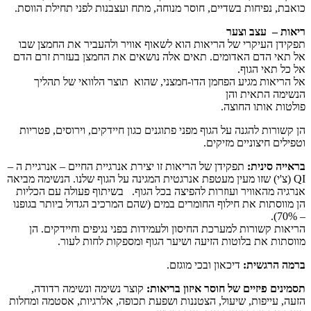
כואבת, נפיחות בשדיים, חוסר מנוחה, מתח ועצבנות לפני תחילת הווסת.
ריאות
– עצב וצער
תפקידן העיקרי של הריאות הוא לשאוף אוויר ולהעביר את החמצן שבו
אל תאי הדם האדומים. תאים אלה נושאים את החמצן בעזרת זרם הדם
אל כל תאי הגוף.
אל הריאות מגיע הפחמן הדו-חמצני, שהוא תוצר הלוואי של תהליך
הנשימה התאית והן
פולטות אותו החוצה.
הן קשורות להגנה על הגוף מפני פתוגנים כגון חיידקים, וירוסים, פטריות
וטפילים חיצוניים מזיקים.
בראייה סינית:
תפקידן של הריאות זו יצירת אנרגיית החיים – אנרגיית ה –
QI (צ'י) שזו מעין מעטפת אנרגטית המגינה על הגוף שלנו. הנשימה מביאה
אנרגיה מהאוויר ועוזרות להפיצה בכל הגוף. בשיתוף פעולה עם הכליות
הן מווסתות את חילוף החומרים במים (שהם המרכיב הגדול ביותר בגופנו
– 70%).
הריאות קשורות למערכת החיסון ולעמידות בפני נגיפים וחיידקים. הן
מווסתות את בלוטות הזיעה ושיער הגוף ומספקות לחות לעור.
ברמה הרגשית:
דיכאון ובכי מוגזם.
תסמינים פיזיים של חוסר איזון בריאות:
קוצר נשימה ונשימה רדודה,
הזעה, עייפות, שיעול, הצטננות ושפעת תכופה, אלרגיות, אסטמה ומחלות