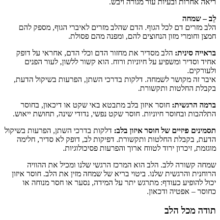
ריאה אחרות ובעיות עור מגורה ויבש.
לֵב – שמחה
הלב מזרים דם לכל הגוף. הדם שהלב מזרים לאיברי הגוף, מספק להם
חמצן וחומרי מזון הנחוצים להם, ומפנה מהם פסולת.
בראייה סינית:
הלב מסדיר את מחזור הדם וכלי הדם, אחראי על דופק
אחיד וסדיר ומשפיע על חיוניות ורוח. הוא קשור ללשון, לעור הפנים
ולעורקים.
איבר זה מקושר לשמחה. דלקות בדרכי השתן, הפרעות בשיקול הדעת,
בקבלת החלטות ותקשורת.
ברמה הרגשית:
חוסר איזון בלב מתבטא באי שקט או דיכאון, בחוסר
התלהבות ובחוסר חיוניות. חוסר שקט נפשי, נדודי שינה, תחושת ייאוש.
תסמינים פיזיים של חוסר איזון בלב:
דלקות בדרכי השתן, הפרעות בשיקול
הדעת, בקבלת החלטות ותקשורת. דפיקות לב, דופק לא סדיר, חלימה
מוגזמת, זיכרון ירוד לטווח ארוך והפרעות פסיכולוגיות.
שמחה קשורה ללב. הלב הוא המרכז הרגשי שלנו ומכיל את ההוויה
הרוחנית והרגשית שלנו. ביטוי בריא של שמחה מזין את הלב. חוסר איזון
יכול להופיע כעודף: מתרגש יתר על המידה, נסער או חסר מנוחה או
כחוסר – אפטיה ודכאון.
תודה מכל הלב