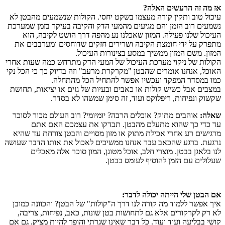
אז מה זה הרעשים האלה?
עיכול טוב ותקין קורה מעצמו בשקט יחסי. הקולות שנשמעים מהבטן לא
נשמעים רוב הזמן והם מגיעים מהמעי הדק והקיבה בעיקר בזמן שמערכת
העיכול שלנו פעילה. המזון שאכלנו נע מהפה דרך הושט לקיבה, הוא
מתפרק על ידי חומצת הקיבה ושרירים חזקים שדוחסים ומערבבים את
המזון. משם המזון ממשיך במסע בצינורות העיכול.
הקולות של ניקוי מערכת העיכול של המעי הדק מתרחש כמה שעות אחרי
האוכל, אנחנו אומרים שהבטן "מקרקרת מרעב" וזה בדיוק כך כי הכל נקי
כמו במסדר המפקד ועכשיו אפשר להתחיל הכל מהתחלה.
במצבים אבל כשיש קולות או כאבים ובעיות של גזים או יציאות, תחושת
שקשוק ונפיחות, ריפלוקס ועוד, זה סימן שמשהו לא בסדר.
שאלה:
אוהבים מתוק? אוכלים הרבה? יומיומי? רוב העולם מכור לסוכר
עד כדי כך שהוא מתעלם מהבטן. תבדקו את עצמכם האם אתם
מרגישים רע אחרי אכילת מתוק או מזון מסויים והבטן צורחת עד שהיא
נרגעת. ברגע שהכאב עבר אנחנו ממשיכים לאכול את אותו הדבר שעושה
לנו בלאגן בבטן. מוצרי חלב, אוכל מטוגן, המון סוכר אלה מאכלים
שעלולים עם הזמן להוסיף לעומס בבטן.
אם הבטן שלי הייתה יכולה לדבר:
איך אפשר ללמוד מה קורה לנו דרך ה"קולות" של הבטן? והכוונה כמובן
לא רק לקרקורים אלא גם לתחושות בטן שונות, כאב, נפיחות, צריבה,
קושי בבליעה ועוד ועוד. כל דבר שאינו שגרתי והופך להיות מציק. גם אם