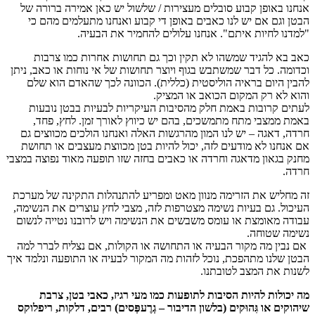
אנחנו באופן קבוע סובלים מעצירות / שלשול יש כאן אמירה ברורה של
הבטן וגם אם יש לנו כאבים באופן די קבוע ואנחנו מתעלמים מהם כי
"למדנו לחיות איתם". אנחנו עלולים להחמיר את הבעיה.
כאב בא להגיד שמשהו לא תקין וכך גם תחושות אחרות כמו צרבות
וכדומה. כל דבר שמשתבש בגוף ויוצר תחושות של אי נוחות או כאב, ניתן
להבין היום בראיה הוליסטית (כללית). הכוונה לכך שהאדם הוא שלם
והוא לא רק המקום הכואב או המציק.
לעתים קרובות באמת חלק מהסיבות העיקריות לבעיות בבטן נובעות
באמת ממצבי מתח מתמשכים, בהם יש כיווץ לאורך זמן. לחץ, פחד,
חרדה, דאגה – יש לנו המון מהרגשות האלה ואנחנו הולכים מכווצים גם
אם אנחנו לא מודעים לזה, יכול להיות בטן מכווצת מעצבים או תחושת
מחנק בגאון מדאגה וחרדה או כאבים בחזה שזו תופעה מאוד נפוצה במצבי
חרדה.
זה מחליש את הזרימה מנוון מאט ומפריע להתנהלות התקינה של מערכת
העיכול. גם בעיות נשימה מצטרפות לזה, מצבי לחץ עוצרים את הנשימה,
עבודה מאומצת או עומס משבשים את הנשימה ויש לרובנו נטייה לנשום
נשימה שטוחה.
אם נבין מה מקור הבעיה או התחושה או הקולות, אם נצליח לברר למה
הבטן שלנו מתהפכת, נוכל לזהות מה המקור לבעיה או התופעה ונלמד איך
לשנות את המצב לטובתנו.
מה יכולות להיות הסיבות לתופעות כמו מעי רגיז, כאבי בטן, צרבת
שיהוקים או גִּהוּקים (בלשון הדיבור – גְרֶעפְּסים) רבים, דלקות, ריפלוקס