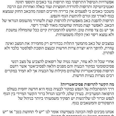
אפשרויות הטיפול התרופתי כמו תרופות נגד כאבים ותוספי תזונה
ואנטיביוטיקה ותרופות להורדת חומציות ועוד כאלה ואחרות וגם הרבה
משככי כאבים כי לפעמים אין ברירה וחייבים הפוגה מהכאב החזק שנמצא
בגוף לאורך זמן וגורם להתשת הגוף והנפש.
תרופות להפגת כאב מאפשרות להרפות קצת ולשחרר מהעומס הנוראי של
הכאב. לאפשר קצת מנוחה שחשובה מאוד לצורך ריפוי.
אך יש גם צד פחות טוב: החשש להתמכרות קיים ככל שהמחלה נמשכת
ולא נמצא ריפוי ואין הקלה משמעותית.
במצבים של כאב מתמשך התלות בכדורים רק מחמירה את המצב ואינה
עוזרת, להיפך היא יוצרת צרות חדשות ובעצם הופכת לפלסטר בלבד ולא
לפתרון.
אחרי שכל זה לא עוזר, ישנה נטיה של רופאים להצביע על מצב רגשי
פסיכוסומטי כמקור הבעיה והם מפנים הלאה לפסיכיאטר אשר רושם
תרופות פסיכיאטריות שלעתים מקילות על הבעיה אך לא תמיד במקרים
רבים נוצרות בעיות חדשות.
מה הקשר לתרופות פסיכיאטריות?
דרך ההסתכלות על הנפש כמקור לבעיה בגוף היא חדשה יחסית בעולם
הרפואה המערבית. בעידן שלנו, לרובנו הגדול ברור הקשר המיידי בין הגוף
לנפש וברור לנו שלרגשות יש תפקיד משמעותי ביותר בניהול של
התפקודים והמשאבים בגוף.
אנחנו מבינים למה הכוונה כשמישהו אומר לנו "יש לי תחושת בטן" או "יש