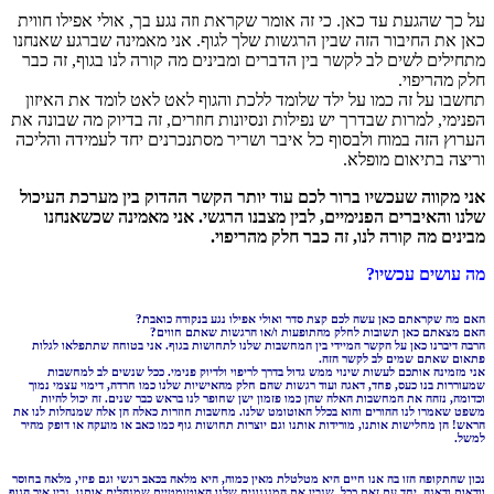
על כך שהגעת עד כאן. כי זה אומר שקראת וזה נגע בך, אולי אפילו חווית
כאן את החיבור הזה שבין הרגשות שלך לגוף. אני מאמינה שברגע שאנחנו
מתחילים לשים לב לקשר בין הדברים ומבינים מה קורה לנו בגוף, זה כבר
חלק מהריפוי.
תחשבו על זה כמו על ילד שלומד ללכת והגוף לאט לאט לומד את האיזון
הפנימי, למרות שבדרך יש נפילות ונסיונות חוזרים, זה בדיוק מה שבונה את
הערוץ הזה במוח ולבסוף כל איבר ושריר מסתנכרנים יחד לעמידה והליכה
וריצה בתיאום מופלא.
אני מקווה שעכשיו ברור לכם עוד יותר הקשר ההדוק בין מערכת העיכול
שלנו והאיברים הפנימיים, לבין מצבנו הרגשי. אני מאמינה שכשאנחנו
מבינים מה קורה לנו, זה כבר חלק מהריפוי.
מה עושים עכשיו?
האם מה שקראתם כאן עשה לכם קצת סדר ואולי אפילו נגע בנקודה כואבת?
האם מצאתם כאן תשובות לחלק מהתופעות ו/או הרגשות שאתם חווים?
הרבה דיברנו כאן על הקשר המיידי בין המחשבות שלנו לתחושות בגוף. אני בטוחה שתתפלאו לגלות
פתאום שאתם שמים לב לקשר הזה.
אני מזמינה אותכם לעשות שינוי ממש גדול בדרך לריפוי ולדיוק פנימי. ככל שנשים לב למחשבות
שמעוררות
בנו כעס, פחד, דאגה ועוד רגשות שהם חלק מהאישיות שלנו כמו חרדה, דימוי עצמי נמוך
וכדומה, נזהה את המחשבות האלה שהן כמו
פזמון ישן שחופר לנו בראש כבר שנים. זה יכול להיות
משפט שאמרו לנו ההורים והוא בכלל האוטומט שלנו. מחשבות חוזרות כאלה הן אלה שמנהלות לנו את
הראש! הן מחלישות
אותנו, מורידות אותנו וגם יוצרות תחושות גוף כמו כאב או מועקה או דופק מהיר
למשל.
נכון שהתקופה הזו בה אנו חיים היא מטלטלת מאין כמוה, היא מלאה בכאב רגשי וגם פיזי, מלאה בחוסר
וודאות ודאגה. יחד עם זאת ככל שנבין את המנגנונים שלנו האוטומטיים שמנהלים אותנו, נבין איך הגוף