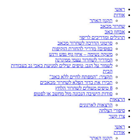
ראשי
אודות
תקנון האתר
שחרור מכאב
אבחון כאב
תרגילים ומדריכים לריפוי
סרטוני הדרכה לשחרור מכאב
כפופים? מדריך להחזרת הזקיפות
משקה נשימה – איזון גוף נפש ורגש
המדריך לשחרור עצמי ממיגרנה
לשמור על הגב: טיפים יעילים למניעת כאבי גב בעבודות
הבית
תקציר: "המפתח לחיים ללא כאב"
תכירו את כדור הפלא לשחרור מכאבים
8 טיפים מעולים לשחרור הלחץ
סודות הישיבה הנכונה מול מחשב או לפטופ
הרצאות
הרצאות לארגונים
סיפורי הצלחה
צרו קשר
ראשי
אודות
תקנון האתר