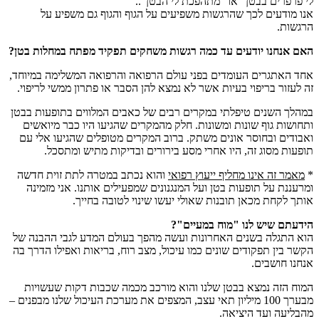
לי פרפרים בבטן" או "מתהפכת לי הבטן"..
אנו מודעים לכך שהרגשות משפיעים על הגוף והגוף גם משפיע על
הרגשות.
האם אנחנו יודעים עד כמה רגשות משחקים תפקיד מפתח במחלות בטן?
אחד האתגרים העומדים בפני עולם הרפואה והרפואה המשלימה במיוחד,
זה לעזור בריפוי בעיות אשר לא נמצא להן הסבר או פתרון ממשי לריפוי.
במהלך השנים טיפלתי במקרים רבים של כאבים המלווים בתופעות בבטן
ותחושות גוף שונות ומשונות. חלק מהמקרים שהגיעו היו כבר מיואשים
ואבודים ובחוסר אונים משתק. ברוב המקרים מטופלים שהגיעו אלי עם
תופעות מסוג זה, היו אחרי מסע בירורים ובדיקות מתיש ומתסכל.
*
מאמר זה אינו מחליף ייעוץ רפואי
והוא נכתב במטרה לתת זוית חדשה
ומרעננת על תופעות בטן ועל המנגנונים שמפעילים אותנו. אני מזמינה
אותך לקחת מכאן תובנות שאולי יעשו שינוי לטובה בחייך.
הידעתם שיש לנו "מוח במעיים"?
הוא התגלה בשנים האחרונות ועשה מהפך בעולם המדע לגבי ההבנה של
הקשר בין תפקודים שונים כמו עיכול, מצב רוח, בריאות ואפילו הדרך בה
אנחנו חושבים.
המוח הזה נמצא בבטן שלנו והוא מורכב מכמה שכבות דקות שעשויות
מבערך 100 מיליון תאי עצב, המצפים את מערכת העיכול שלנו מבפנים –
מהבליעה ועד היציאה.