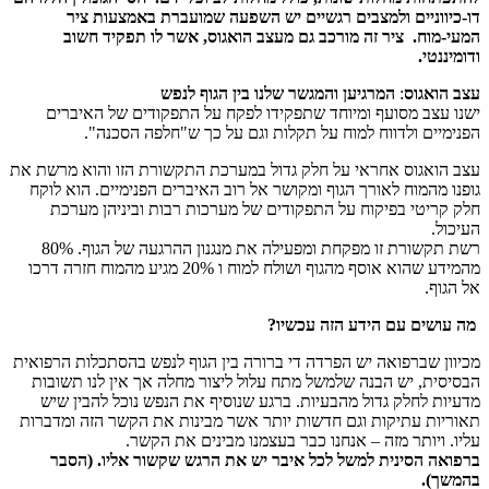
דו-כיווניים ולמצבים רגשיים יש השפעה שמועברת באמצעות ציר
המעי-מוח. ציר זה מורכב גם מעצב הואגוס, אשר לו תפקיד חשוב
ודומיננטי.
עצב הואגוס
:
המרגיען והמגשר שלנו בין הגוף לנפש
ישנו עצב מסועף ומיוחד שתפקידו לפקח על התפקודים של האיברים
הפנימיים ולדווח למוח על תקלות וגם על כך ש"חלפה הסכנה".
עצב הואגוס אחראי על חלק גדול במערכת התקשורת הזו והוא מרשת את
גופנו מהמוח לאורך הגוף ומקושר אל רוב האיברים הפנימיים. הוא לוקח
חלק קריטי בפיקוח על התפקודים של מערכות רבות וביניהן מערכת
העיכול.
רשת תקשורת זו מפקחת ומפעילה את מנגנון ההרגעה של הגוף. 80%
מהמידע שהוא אוסף מהגוף ושולח למוח ו 20% מגיע מהמוח חזרה דרכו
אל הגוף.
מה עושים עם הידע הזה עכשיו?
מכיוון שברפואה יש הפרדה די ברורה בין הגוף לנפש בהסתכלות הרפואית
הבסיסית, יש הבנה שלמשל מתח עלול ליצור מחלה אך אין לנו תשובות
מדעיות לחלק גדול מהבעיות. ברגע שנוסיף את הנפש נוכל להבין שיש
תאוריות עתיקות וגם חדשות יותר אשר מבינות את הקשר הזה ומדברות
עליו. ויותר מזה – אנחנו כבר בעצמנו מבינים את הקשר.
ברפואה הסינית למשל לכל איבר יש את הרגש שקשור אליו. (הסבר
בהמשך).