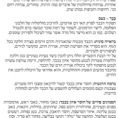
אחרות. צניחות פיזיולוגות של איברים כמו: הרניה, טחורים, צניחת רחם
וכו'. דחיפות ותכיפות במתן שתן.
כָּבֵד – כעס
תפקיד הכבד לפרק תאי דם אדומים, להרכיב מולקולות של חלבוני
הפלזמה, לייצר הורמונים, לשמור על רמת סוכר קבועה בדם ולנטרל
רעלנים. כמו כן הוא מייצר נוזל מרה אשר עוזר לעיכול ולפירוק שומנים.
בראייה סינית:
הכבד מבטיח שהאנרגיה והדם זורמים בצורה חלקה בכל
הגוף. הוא מסדיר את הפרשת המרה, אגירת הדם, ומקושר לגידים,
לציפורניים ולעיניים.
על ידי הבנת הקשרים הללו ניתן להבין כיצד בעיות בעיניים כגון דלקת
הלחמית עשויות לנבוע מחוסר איזון בכבד. לחילופין, זרימה עודפת עשויה
לנבוע מתפקוד לקוי ביכולת אגירת הדם של הכבד.
מהכבד מגיעים האומץ וההחלטיות, והוא אחראי על היכולת לתכנן את
החיים.
ברמה הרגשית
: חוסר איזון בכבד קשור לדיכאון ומצבי רוח סוערים.
עצבנות וכעס מוגזמים העלולים להשפיע על הכבד ולגרום למחלות
מרובות.
תסמינים פיזיים של חוסר איזון בכבד:
כאבי מחזור, כאבי ראש, אדמומיות
בפנים ובעיניים, סחרחורת ויובש בפה. שיהוקים, בחילות, הקאות, כאב
בבטן עליונה- איזור הסרעפת, חוסר תיאבון, צרבת, בטן נפוחה, רעשים
בבטן ושלשול, תחושה של "גולה" וקושי בבליעה, מחזור לא סדיר, וסת