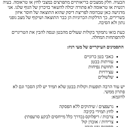
הבעיה. חלק ממצבים בריאותיים מתפרצים במצבי לחץ או טראומה. בעיה
רגשית או טראומה לא פתורה יכולה להשאר בזיכרון של הגוף שלנו. אני
מדגישה כאן שבדומה לפריצת דיסק שהוא התוצאה של חוסר איזון
בשרירים, כך הדלקות הכרוניות הן כבר התוצאה ושיקוף של מצב גופני
נתון ולא הסיבה.
כעת בואו נתמקד בקולות שעולים מהבטן וננסה להבין את הטריגרים
להתפתחות המחלה.
התסמינים העיקריים של מעי רגיז:
כאבי בטן כרוניים
עוויתות בבטן
תחושת נפיחות
עצירויות
שלשולים
יש עוד הרבה תופעות וקולות בבטן שלא תמיד יש להן הסבר וגם לא
פתרון ממשי.
לדוגמא:
גרעפצים / שיהוקים ללא הפסקה
לחץ תמידי בקיבה
צרבות / ריפלוקס (בדרך כלל מייחסים לבקע סרעפתי)
צרידות / אובדן קול
תחושת גוש בגרון