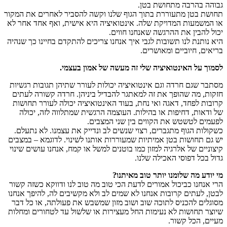
גבוהה בהרבה מתחושת בטן.
תחושת בטן מתעוררת בתוך הגוף שלנו וקשה להסביר לאחרים את המקור
או המשמעות המדויקת שלה. אינטואיציה היא אישית, ואף אחד אחר לא
יכול להבין את ההרגשה שאנחנו חווים.
היא נותנת לנו תשובות לגבי איך אנחנו צריכים להתקדם בחיינו כך שנהיה
בריאים, חיוביים ומאושרים.
לסמוך על האינטואיציה שלי זה מעשה של אמון בעצמי.
מסתבר שגם חרדה וגם אינטואיציה יכולות לעורר שתיהן תגובות רגשיות
חזקות, מה שהופך את זה למאתגר להבדיל ביניהן. חרדה קשורה לעתים
קרובות לפחד, דאגה ואי נחת, בעוד האינטואיציה יכולה לעורר תחושות
של ודאות, דחיפות או בהילות. העוצמה הרגשית שמתלווה לזה, יכולה
לפעמים לטשטש את הקווים בין שני המצבים.
כשקולות הגוף מתגברים, רצוי שנשים לב ונדייק את עצמנו. לא נתעלם.
יש גם תחושות בטן אמיתיות שמעוררות אותנו לשינוי. לדוגמא – במצבים
קיצוניים של אלרגיה למזון כמו בוטנים למשל או קמח, אנחנו עושים שינוי
גדול בכל דפוסי האכילה שלנו.
מי יודע מה שלומנו יותר טוב מאיתנו?
הרי אנחנו כביכול אמורים לדעת הכי טוב מה טוב לנו ודווקא כשזה קשור
לבטן, לעתים קרובות אנחנו לא שמים לב ולא מקשיבים לה, להיפך אנחנו
מסוגלים להכניס לתוכה שוב ושוב מזון שמשבש את פעולתה, או כל דבר
שיוצר תחושות לא נעימות החל מעצירות או שלשול עד לטחורים ומחלות
מעיים, הכל קשור.