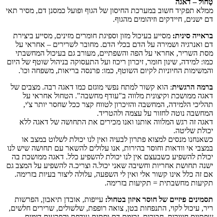
טְחוֹל
– דאגה
ממלא תפקיד חשוב במערכת החיסון של הגוף ופועל כמסנן דם, מסיר תאי
דם ישנים, חיידקים וזיהומים מהגוף.
בראייה סינית:
מסייע בעיכול מזון וספיגת חומרים מזינים, מסייע ביצירת
דם ואנרגיה ושמירה על הדם בכלי הדם. מחובר לשרירים – אחראי על
מסת השריר, אחראי על הפה והשפתיים, מעורב גם בעיכול המחשבתי
כמו: למידה, שינון חומר, זיכרון ריכוז ועל התעסוקה בניהול שוטף של היום
והמשימות החיוניות לקיום השוטף, כמו: פרנסה בריאות, משפחה וכו'.
ברמה הרגשית
: הוא קשור למתח נפשי מוגזם כמו דאגה רבה. מצבים של
דאגה ממושכת וקיצונית מלווה ב"עודף מחשבה". הטחול אחראי על
תהליכי הלמידה, המחשבה והזיכרון לטווח קצר ככל שחסר יותר צ'י,
המחשבה נוטה לחזור על עצמה ולהטריד.
דאגה זה רגש המלווה אותנו ואנו מכירים את התחושה של דאגה ללא
יכולת שליטה.
כשאנחנו מנסים למצוא פתרון לבעיה ואין לנו יכולת לשלוט במצב או
במצבי אי וודאות וחוסר בהירות, אנו עלולים להשאר עם תחושה שיש לנו
יכולת להשפיע כשבעצם אין לנו יכולת להשפיע כלל. דאגה ממושכת בה
ישנה תחושת אחריות וחשיבה שאני יכול.ה וצריכ.ה להשפיע על המצב גם
אם זה כלל אינו קשור אלי ואין לי השפעה, עלולה ליצור בעיות בזרימה.
תקיעות מחשבתית = תקיעות בזרימה.
תסמינים פיזיים של חוסר איזון בטחול:
עייפות, אובדן תיאבון, הפרשות
ריר, עיכול לקוי, התנפחות בטן, צואה רופפת, שלשולים, שרירים חלשים,
שפתיים חיוורות, חבורות, זרימת דם וסתית עודפת והפרעות דימום