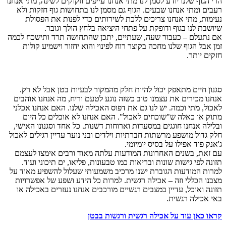
הרי הגוף שלנו יודע לסמן לנו מתי אנחנו עייפים וזקוקים לשינה, מתי אנחנו
רעבים ומתי אנחנו שבעים. הגוף גם מסמן לנו בתחושות גוף חזקות ולא
נעימות, מתי אנחנו צריכים ללכת לשירותים כדי לפנות את הפסולת
שיושבת לנו בגוף ודופקת על פתחי היציאה בלחץ הולך וגובר.
אם נתעלם – כעבור שעה, שעתיים, יתכן שהתחושה תרד ותישכח לכמה
זמן אבל הגוף שלנו מחכה בקוצר רוח לפינוי והוא יחזור וישמיע קולות
חזקים יותר.
סגנון חיים מתאפק יכול להיות חלק מהמקור לבעיות בטן אבל לא רק.
אנחנו מכירים את עצמנו טוב כשזה נוגע לטעם וריח, מה אנחנו אוהבים
לאכול, מתי וכמה. יש לנו גם את דפוס האכילה שלנו. האם אנחנו אכלני
מתוק או כאלה ש"שוכחים לאכול". האם אנחנו לא אוכלים כל היום
ובלילה אנחנו חוגגים במסעדות וארוחות דשנות. כל אחד וסגנונו האישי,
חלק גדול מושפע מרשתות חברתיות וילדים ובני נוער עדיין רגילים לאכול
ג'אנק פוד אפילו על בסיס יומיומי.
עם זאת, בשנים האחרונות המודעות עלתה מאוד ורבים אימצו לעצמם
תזונה לפי גישות שונות ובריאות כמו טבעונות, פליאו, ים תיכוני ועוד.
למרות המודעות הגוברת ישנו מרכיב משמעותי שעלול להשפיע מאוד על
מצבנו הכללי וזה – אכילה רגשית. למרות כל הידע ושפע של אפשרויות
תזונה ואוכל, עדיין במצבים רגשיים מורכבים אנחנו נעזרים באכילה או
באי אכילה רגשית.
קראו כאן עוד על אכילה רגשית ורגשות בבטן