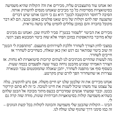
ואז אנחנו עוד מתעצבנים עליה, מכירים את זה? הקולות שהיא משמיעה
בסיטואציות מסויימות כל כך מביכים שאנחנו מנסים להשתיק אותה.
הסיבה ל"חוסר ההקשבה לבטן" היא גם כי חינכו אותנו שיש דברים
שהצנעה יפה להם וקולות של גזים שאנו פולטים באופן טבעי, הם לא דבר
מקובל בחברה והם כמובן עלולים להמיט עלינו בושה נוראית.
מכירים את הביטוי "לשמור בבטן"? סביר להניח שכן. ואנחנו גם מבינים
שלא מדובר בהתאפקות במובן הפיזי אלא שזה ביטוי המבטא מצב רגשי.
במצבי לחץ הצורך לשחרר וללכת לשירותים מתעצם. "מתהפכת לי הבטן"
זה שוב ביטוי שמתאר גם רגש ואין כאן שאלה, כשחייבים לשחרר אז
חייבים לשחרר.
מה לעשות שהחיים מכתיבים לנו לעתים קרובות סיטואציות לא נוחות. אז
הצורך האמיתי שמגיע מהבטן נדחה בעוד שעה ולפעמים בכמה שעות.
כשסוף סוף אני מתפנה לשחרר, יתכן שאגלה שהמומנטום עבר ונשארה
עצירות או שהשחרור הפך לזרם שתן מקרטע.
אנחנו מכירים את זה שלבטן שלנו יש חיים משלה. אם נדע להקשיב, נגלה
על עצמנו עוד משהו שיכול לשנות את חיינו לטובה. כי זה לא סתם קירקור
בבטן. וכבר שמעתי אנשים שמדברים בכעס מתוך מבוכה אל הבטן שלהם
כשהיא משמיעה קולות בסיטואציות חברתיות שונות, מודה שזה קרה גם
לי.
הבינו – הקולות שהבטן שלי משמיעה והכוונה לקולות בכל קשת הגוונים –
זה כמו סימני דרך שהגוף שלנו שולח לנו.