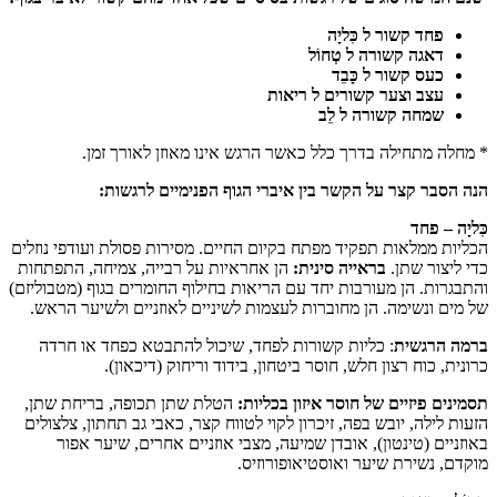
פחד קשור ל כִּליָה
דאגה קשורה ל טְחוֹל
כעס קשור ל כָּבֵד
עצב וצער קשורים ל ריאות
שמחה קשורה ל לֵב
* מחלה מתחילה בדרך כלל כאשר הרגש אינו מאוזן לאורך זמן.
הנה הסבר קצר על הקשר בין איברי הגוף הפנימיים לרגשות:
כִּליָה – פחד
הכליות ממלאות תפקיד מפתח בקיום החיים. מסירות פסולת ועודפי נוזלים
כדי ליצור שתן.
בראייה סינית:
הן אחראיות על רבייה, צמיחה, התפתחות
והתבגרות. הן מעורבות יחד עם הריאות בחילוף החומרים בגוף (מטבוליזם)
של מים ונשימה. הן מחוברות לעצמות לשיניים לאוזניים ולשיער הראש.
ברמה הרגשית
: כליות קשורות לפחד, שיכול להתבטא כפחד או חרדה
כרונית, כוח רצון חלש, חוסר ביטחון, בידוד וריחוק (דיכאון).
תסמינים פיזיים של חוסר איזון בכליות:
הטלת שתן תכופה, בריחת שתן,
הזעות לילה, יובש בפה, זיכרון לקוי לטווח קצר, כאבי גב תחתון, צלצולים
באוזניים (טינטון), אובדן שמיעה, מצבי אוזניים אחרים, שיער אפור
מוקדם, נשירת שיער ואוסטיאופורוזיס.