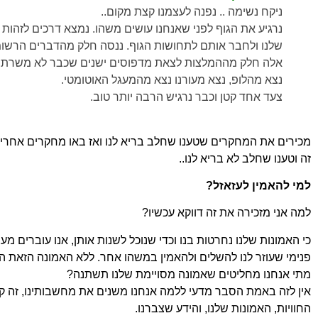
ניקח נשימה .. נפנה לעצמנו קצת מקום..
נרגיע את הגוף לפני שאנחנו עושים משהו. נמצא דרכים לזהות
שלנו ולחבר אותם לתחושות הגוף. ננסה חלק מהדברים הרשומ
אלה חלק מההמלצות לצאת מדפוסים ישנים שכבר לא משרתים א
נצא מהלופ, נצא מעורנו נצא מהמעגל האוטומטי.
צעד אחד קטן וכבר נרגיש הרבה יותר טוב.
מכירים את המחקרים שטענו שחלב בריא לנו ואז באו מחקרים
אחרים
זה וטענו שחלב לא בריא לנו..
למי להאמין לעזאזל?
למה אני מזכירה את זה דווקא עכשיו?
כי האמונות שלנו נחרטות בנו וכדי שנוכל לשנות אותן, אנו
עוברים מעי
פנימי שעוזר לנו להשלים ולהאמין
במשהו אחר. ללא האמונה הזאת השי
מתי אנחנו מחליטים שאמונה מסויימת שלנו תשתנה?
אין לזה באמת הסבר מדעי ללמה אנחנו משנים את מחשבותינו,
זה ק
החוויות, האמונות שלנו, והידע שצברנו.