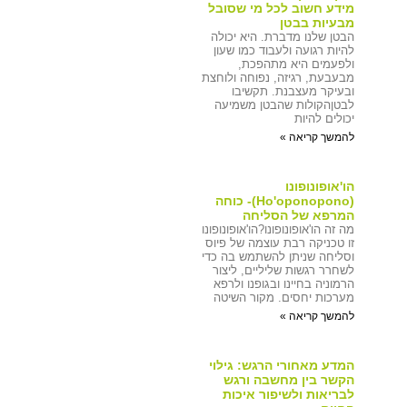
מידע חשוב לכל מי שסובל
מבעיות בבטן
הבטן שלנו מדברת. היא יכולה
להיות רגועה ולעבוד כמו שעון
ולפעמים היא מתהפכת,
מבעבעת, רגיזה, נפוחה ולוחצת
ובעיקר מעצבנת. תקשיבו
לבטןהקולות שהבטן משמיעה
יכולים להיות
להמשך קריאה »
הו'אופונופונו
(Ho'oponopono)- כוחה
המרפא של הסליחה
מה זה הו'אופונופונו?הו'אופונופונו
זו טכניקה רבת עוצמה של פיוס
וסליחה שניתן להשתמש בה כדי
לשחרר רגשות שליליים, ליצור
הרמוניה בחיינו ובגופנו ולרפא
מערכות יחסים. מקור השיטה
להמשך קריאה »
המדע מאחורי הרגש: גילוי
הקשר בין מחשבה ורגש
לבריאות ולשיפור איכות