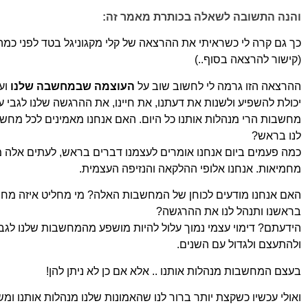
והנה התשובה לשאלה בכותרת מאמר זה:
כך גם קרה לי כשראיתי את ההרצאה של קלי מקגוניגל בטד
לפני כמה
(קישור להרצאה בסוף..)
ההרצאה הזו גרמה לי לחשוב שוב על
העוצמה שבמחשבה שלנו
וע
יכולת להשפיע ולשנות את דעתנו, את חיינו, את
ההרגשה שלנו לגבי עצ
מחשבות הרי מנהלות אותנו כל היום.
האם אנחנו מאמינים לכל מחש
לנו בראש?
כמה פעמים ביום אנחנו אומרים לעצמנו דברים בראש, לעתים אלה
מ
מחמיאות. אנחנו אלופי ההלקאה והנזיפה העצמית.
האם אנחנו מודעים לכוחן של המחשבות האלה? מי מחליט איזה
מחש
בראשנו ותנהל לנו את ההרגשה?
הידעתם? דימוי עצמי נמוך עלול להיות מושפע מהמחשבות שלנו
לגבי
ולהתעצם ולגדול עם השנים.
בעצם המחשבות מנהלות אותנו .. אלא אם כן לא ניתן להן!
ואולי עכשיו כשקצת יותר ברור לנו שהאמונות שלנו מנהלות אותנו
ומש