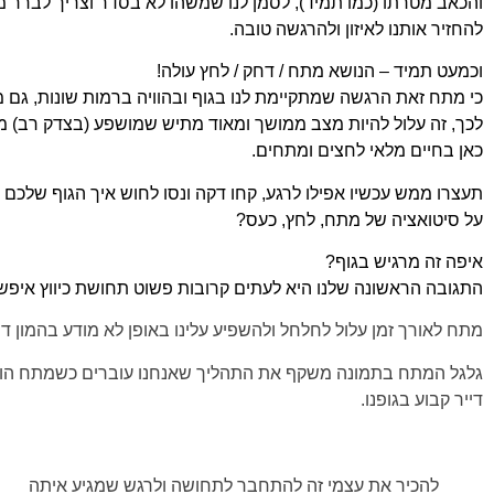
והכאב מטרתו (כמו תמיד), לסמן לנו שמשהו לא בסדר וצריך
לברר מ
להחזיר אותנו לאיזון ולהרגשה טובה.
וכמעט תמיד – הנושא מתח / דחק / לחץ עולה!
כי מתח זאת הרגשה שמתקיימת לנו בגוף ובהוויה ברמות שונות,
גם מ
לכך, זה עלול להיות מצב ממושך ומאוד
מתיש שמושפע (בצדק רב) ממ
כאן בחיים מלאי
לחצים ומתחים.
תעצרו ממש עכשיו אפילו לרגע, קחו דקה ונסו לחוש איך הגוף
שלכם 
על סיטואציה של מתח, לחץ, כעס?
איפה זה מרגיש בגוף?
התגובה הראשונה שלנו היא לעתים קרובות פשוט תחושת
כיווץ איפש
מתח לאורך זמן עלול לחלחל ולהשפיע עלינו באופן לא מודע בהמון דר
גלגל המתח בתמונה משקף את התהליך שאנחנו עוברים כשמתח הופ
דייר קבוע בגופנו.
להכיר את עצמי זה להתחבר לתחושה ולרגש שמגיע איתה