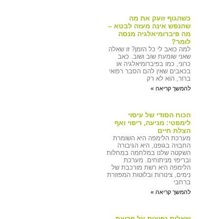
כשהגוף זועק את מה
שהנפש אינה מעזה לבטא –
מה פיברומיאלגיה מנסה
לומר?
למה כואב לי כל הזמן? זו שאלה
שאני שומעת שוב ושוב. כאב
כרוני, כמו בפיברומיאלגיה או
בכאבים שאין להם הסבר רפואי
ברור, הוא לא רק
להמשך קריאה »
הכוח הסודי של עיסוי
לימפטי: מניעה, ריפוי ואף
הצלת חיים
מערכת הלימפה היא השומרת
החבויה בגופנו, היא הגיבורה
השקטה שלנו במלחמה במחלות
ובריפוי מניתוחים. מערכת
הלימפה היא רשת מורכבת של
נימים, צינורות ובלוטות המפוזרת
ברחבי
להמשך קריאה »
שאלות נפוצות על פריצת