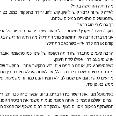
מה היתה ההרגשה בגוף?
לאיזה
קושי זה גרם? קושי לישון, קושי לזוז, ירידה בתפקוד
ובמוטיבציה
שהמטופלים מתארים במילים שלהם.
כך גם לגבי סוג הכאב:
דוקר / פועם / מקרין / משתק.. וכל תיאור שמספר את הסיפור
של הכא
אני מדברת הרבה על תחושות: מתי התחילו? מה היתה
ההרגשה בגוף
קודם או מה קרה אז – כשהכאב
התחיל?
הרבה פעמים מתברר שזו היתה תקופה של שינוי כמו טראומה,
אובדן
או שינוי בעבודה, ואפילו לידת תינוק.
כשהסיפור עולה, אנחנו בוחנים אותו רגע בהקשר אחר –
בהקשר של ה
מתחבר לסיפור שלנו.
כי בדרך כלל, עד לאותו רגע לא חיברנו בין החלק
מודעים לקשר. וגם אם שמנו לב, לא תמיד הבנו כמה זה
משמעותי ומש
ממש באופן פיזי.
כשמטופל מבין את הקשר בין הדברים, ברוב המקרים זה כבר
חצי רי
יוצרים "שולם פנימי" כי אותה אמונה
פנימית משנה את הביטוי הגופנ
המשתקף במקום
מסויים בגוף ושבמקרים רבים משקף את המצב הר