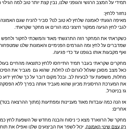
תמידי על המצב הרגשי והגופני שלנו, נבין קצת יותר טוב למה
הגילוי 
נחזור ללחץ:
מאיפה הגעתי לאמונה שלחץ לא טוב לנו? סביר להניח שגם
האמונה 
לגבי לחץ הגיעה ממקור חיצוני כמו הורים
או מחקר שקראתי.
כשקראתי את המחקר הזה התרגשתי מאוד והמשכתי לחקור ולחפש
שמדברים על לחץ ומה הגורמים הפנימיים ו
האמונות שלנו שמטפחות
ואף מקבעות אותו
בגופנו עד כדי פגיעה.
מחקרים שקראתי בעבר תמיד התייחסו ללחץ כתוצאה מהחיים
בעולם
כאל מצב מסוכן שעלול לגרום לנו לחלות.
שהוא גם מגביר את הסיכוי 
מחלות, משפעת עד
לבעיות לב. ובכל מקום דובר על כך שלחץ ידוע 
את המערכת החיסונית מכיוון שהוא מעביד אותה בפרך ללא
הפסקה –
גז בניוטרל.
אז הנה כמה עובדות מאוד מעניינות ומפתיעות (מתוך ההרצאה בטד)
אחרים:
מחקר של הרווארד מצא כי ניסוח והבנה מחדש של השפעת לחץ
כמו
רק עצם שינוי האמונה
, יכול לשפר את הביצועים
שלנו ואפילו את תוח