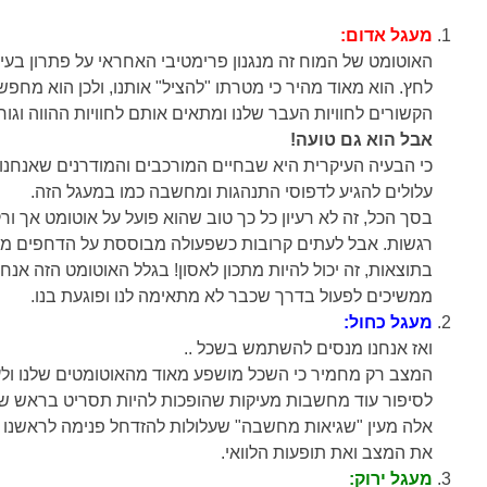
מעגל אדום:
האוטומט של המוח זה מנגנון פרימטיבי האחראי על פתרון בע
לחץ. הוא מאוד מהיר כי מטרתו "להציל" אותנו, ולכן הוא מחפש
הקשורים לחוויות העבר שלנו ומתאים אותם לחוויות ההווה וגורם
אבל הוא גם טועה!
כי הבעיה העיקרית היא שבחיים המורכבים והמודרנים שאנחנו ח
עלולים להגיע לדפוסי התנהגות ומחשבה כמו במעגל הזה.
בסך הכל, זה לא רעיון כל כך טוב שהוא פועל על אוטומט אך ור
רגשות. אבל לעתים קרובות כשפעולה מבוססת על הדחפים מ
בתוצאות, זה יכול להיות מתכון לאסון! בגלל האוטומט הזה אנח
ממשיכים לפעול בדרך שכבר לא מתאימה לנו ופוגעת בנו.
מעגל כחול:
ואז אנחנו מנסים להשתמש בשכל ..
המצב רק מחמיר כי השכל מושפע מאוד מהאוטומטים שלנו ולע
לסיפור עוד מחשבות מעיקות שהופכות להיות תסריט בראש של
אלה מעין "שגיאות מחשבה" שעלולות להזדחל פנימה לראשנו 
את המצב ואת תופעות הלוואי.
מעגל ירוק: