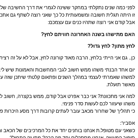
לפני כמה שנים נתקלתי במחקר ששינה לגמרי את דרך החשיבה
שלי
זו היתה תגלית חשובה ומשמעותית כל כך שאני רוצה לשתף גם
אתכם
אבל קודם אני רוצה שתהיו כנים עם עצמכם:
האם מתישהו בשנה האחרונה חוויתם לחץ?
לחץ מתון? לחץ גדול?
כן.. גם אני הייתי בלחץ, הרבה מאוד קורונה לחץ, אבל לא על
זה רצית
יום אחד הבנתי משהו ממש חשוב לגבי המחשבות והאמונות
שיש לי.
למשהו שאמרתי לעצמי במהלך השנים
ופתאום קלטתי שיתכן שזה עש
מאשר תועלת.
למה אני מתכוונת? אני כבר אפרט אבל קודם, ממש בקצרה,
חשוב לי
משהו שיעזור לכם לעשות סדר פנימי.
כי תהליך של שחרור מכאב עובר לעתים קרובות דרך מסע
היכרות פנ
אסביר:
כשאני עם מטופל.ת אנחנו בוחנים יחד את כל המרכיבים של
הכאב ו
סיפור המעשה. אנחנו מסתכלים יחד
מה קרה? מתי זה התחיל?