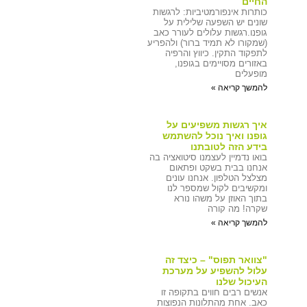
החיים
כותרות אינפורמטיביות: לרגשות
שונים יש השפעה שלילית על
גופנו.רגשות עלולים לעורר כאב
(שמקורו לא תמיד ברור) ולהפריע
לתפקוד התקין. כיווץ והרפיה
באזורים מסויימים בגופנו,
מופעלים
להמשך קריאה »
איך רגשות משפיעים על
גופנו ואיך נוכל להשתמש
בידע הזה לטובתנו
בואו נדמיין לעצמנו סיטואציה בה
אנחנו בבית בשקט ופתאום
מצלצל הטלפון. אנחנו עונים
ומקשיבים לקול שמספר לנו
בתוך האוזן על משהו נורא
שקרה! מה קורה
להמשך קריאה »
"צוואר תפוס" – כיצד זה
עלול להשפיע על מערכת
העיכול שלנו
אנשים רבים חווים בתקופה זו
כאב. אחת מהתלונות הנפוצות