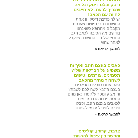
דיסק ובלט דיסק וכל מה
שצריך לדעת: לא חייבים
לחיות עם הכאב!
יש לך פריצת דיסק! זו אחת
התשובות הכי נפוצות שאנחנו
מקבלים מהרופא כשאנחנו
בודקים מה הסיבה לכאב הגב
הנוראי שלנו. זו התשובה שנקבל
לאחר שהוא
להמשך קריאה »
כאבים בעצם הזנב ואיך זה
משפיע על הבריאות שלי?
תסמינים, גורמים וטיפים
לשחרור מהיר מהכאב
האם אתם סובלים מכאבים
בעצם הזנב? קשה לכם לשבת?
זה מציק ומפריע?למדו כאן מהם
התסמינים ומהם הגורמים
לכאבים בעצם הזנב, וקבלו
טיפים לטיפול עצמי לשחרור
להמשך קריאה »
צרבת, קרוהן, קוליטיס
והקשר בין עיכול לרגשות: