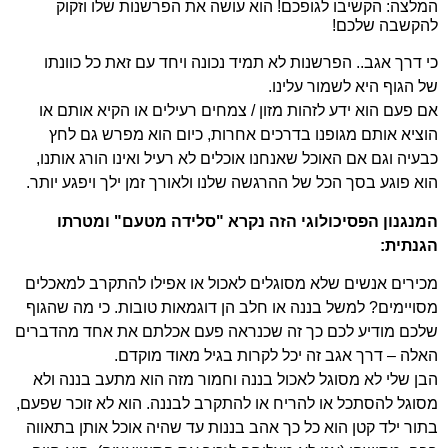
המלצה: הקשיבו לגופכם! הוא עושה את הפרשנות שלו וזקוק
להקשבה שלכם!
כי דרך אגב.. הפרשנות לא תמיד נכונה ויחד עם זאת כל כוונתו
של הגוף היא לשמור עלינו.
אם פעם הוא ידע לזהות מזון / צמחים רעילים או הקיא אותם או
הוציא אותם מגופנו בדרכים אחרות, כיום הוא מפרש גם לחץ
כבעיה וגם אם האוכל שאנחנו אוכלים לא רעיל ואינו הורג אותנו,
הוא פוגע בסך הכל של ההרגשה שלנו ולאורך זמן ילך ויפגע יותר.
המנגנון הפסיכולוגי הזה נקרא "סלידה מטעם" ומטרתו
הגנתית:
מכירים אנשים שלא מסוגלים לאכול או אפילו להתקרב למאכלים
מסויימים? למשל בננה או חלב הן דוגמאות טובות. כי מה שהגוף
שלכם מודיע לכם כך זה שכנראה פעם אכלתם את אחד מהדברים
האלה – דרך אגב זה יכל לקרות בגיל מאוד מוקדם.
הבן שלי לא מסוגל לאכול בננה וחמור מזה הוא מתעב בננה ולא
מסוגל להסתכל או להריח או להתקרב לבננה. הוא לא זוכר שפעם,
בתור ילד קטן הוא כל כך אהב בננות עד שהיה אוכל אותן בתאווה