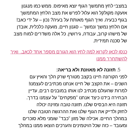
במצבי לחץ מתמשך הגוף יוצא מאיפוס. ממש כמו מנגנון
אזעקה מקולקל הוא עלול לפרש את מצב הלחץ המתמשך
בגוף כבעיה. ואיך הגוף מאותת על בעיה? נכון – על ידי כאב!
אם הלחץ נמשך ונמשך – סגנון חיים, מועקה כלכלית, אובדן
של מישהו קרוב, עבודה, גירושין. כל אלה משדרים למוח מצב
של סכנה תמידית.
כנסו לכאן לקרוא למה לחץ הוא הגורם מספר אחד לכאב. ואיך
להשתחרר ממנו
תזונה לא מאוזנת ולא בריאה:
לפני הקורונה חיינו בקצב מטורף שרק הלך והאיץ עם
השנים – את הקצב של חיינו אנחנו מכתיבים לעצמנו!
למרות שהעולם מכתיב לנו אותו במובנים רבים, עדיין
הבחירה בידנו כיצד אנחנו "מפקחים" על עצמנו בדרך.
תזונה היא הבסיס שלנו. תזונה טובה ומזינה יכולה
לחזק ולדייק את הגוף שלנו ואת ההרגשה הטובה שלנו
במהלך החיים. אכילה של מזון "כבד" שומני מלא סוכרים
ומעובד – כזה שכל הויטמינים והערכים הוצאו ממנו במהלך