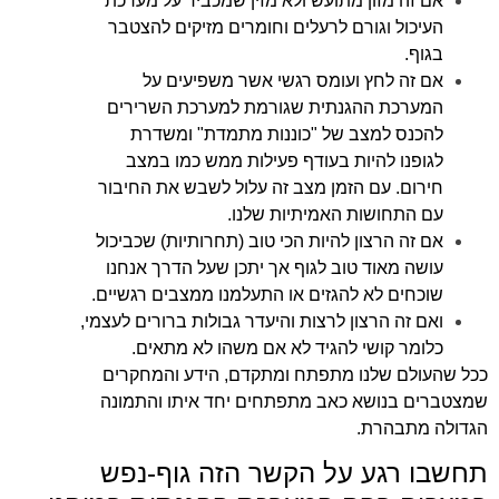
אם זה מזון מתועש ולא מזין שמכביד על מערכת
העיכול וגורם לרעלים וחומרים מזיקים להצטבר
בגוף.
אם זה לחץ ועומס רגשי אשר משפיעים על
המערכת ההגנתית שגורמת למערכת השרירים
להכנס למצב של "כוננות מתמדת" ומשדרת
לגופנו להיות בעודף פעילות ממש כמו במצב
חירום. עם הזמן מצב זה עלול לשבש את החיבור
עם התחושות האמיתיות שלנו.
אם זה הרצון להיות הכי טוב (תחרותיות) שכביכול
עושה מאוד טוב לגוף אך יתכן שעל הדרך אנחנו
שוכחים לא להגזים או התעלמנו ממצבים רגשיים.
ואם זה הרצון לרצות והיעדר גבולות ברורים לעצמי,
כלומר קושי להגיד לא אם משהו לא מתאים.
ככל שהעולם שלנו מתפתח ומתקדם, הידע והמחקרים
שמצטברים בנושא כאב מתפתחים יחד איתו והתמונה
הגדולה מתבהרת.
תחשבו רגע על הקשר הזה גוף-נפש