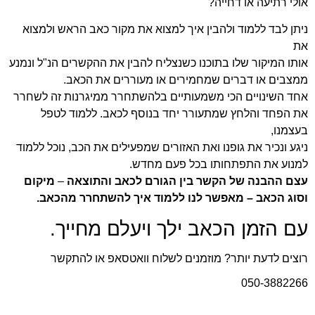
אולי רתיעה או דחייה?
ניתן לבד ללמוד ולהבין איך למצוא את מקור כאב הראש
ולמצוא
את
אותו המיקור שלו בתוכנו כשנצליח להבין
את ההקשרים הנ"ל ונמנע
ממצבים או דברים שמחמירים או מעוררים את הכאב.
אחד השינויים הכי משמעותיים בלהשתחרר ממיגרנות זה לשחרר
את הפחד והלחץ שמתעורר יחד בנוסף לכאב. ללמוד לטפל
בעצמנו,
ניגע ונכיר את גופנו ואת האזורים שמפעילים את הכב, נוכל ללמוד
למנוע את התפתחותו בכל פעם מחדש.
עצם ההבנה של הקשר בין הגורם לכאב והתוצאה
–
מיקום
וסוג הכאב –
מאפשר לנו ללמוד איך להשתחרר מהכאב.
עם הזמן הכאב ילך ויעלם מחייך.
רוצים לדעת יותר? מוזמנים לשלוח וואטסאפ או להתקשר
050-3882266