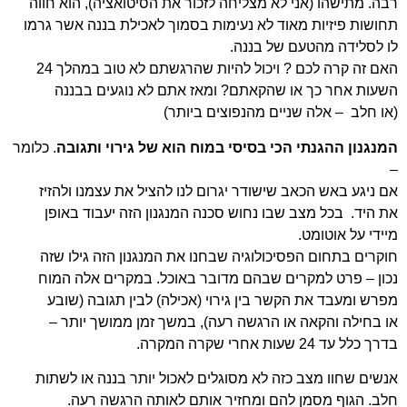
רבה. מתישהו (אני לא מצליחה לזכור את הסיטואציה), הוא חווה
תחושות פיזיות מאוד לא נעימות בסמוך לאכילת בננה אשר גרמו
לו לסלידה מהטעם של בננה.
האם זה קרה לכם ? ויכול להיות שהרגשתם לא טוב במהלך 24
השעות אחר כך או שהקאתם?
ומאז אתם לא נוגעים בבננה
(או חלב – אלה שניים מהנפוצים ביותר)
המנגנון ההגנתי הכי בסיסי במוח הוא של גירוי ותגובה
. כלומר
–
אם ניגע באש הכאב שישודר יגרום לנו להציל את עצמנו ולהזיז
את היד.
בכל מצב שבו נחוש סכנה המנגנון הזה יעבוד באופן
מיידי על אוטומט.
חוקרים בתחום הפסיכולוגיה שבחנו את המנגנון הזה גילו שזה
נכון –
פרט למקרים שבהם מדובר באוכל. במקרים אלה המוח
מפרש ומעבד את הקשר בין גירוי (אכילה) לבין תגובה (שובע
או בחילה והקאה או הרגשה רעה), במשך זמן ממושך יותר –
בדרך כלל עד 24 שעות אחרי שקרה המקרה.
אנשים שחוו מצב כזה לא מסוגלים לאכול יותר בננה או לשתות
חלב. הגוף מסמן להם ומחזיר אותם לאותה הרגשה רעה.