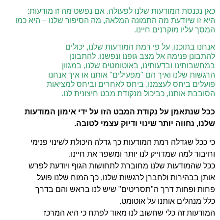
כאן נכנסת המודעות שלנו לפעולה. אם נפשט מה זו מודעות:
היא זו שיודעת מה התמונה המלאה, מה הסיפור שלנו – היא כמו
המסך עליו מוקרנים חיינו.
אנחנו בתוכנו, על פי רמת המודעות שלנו, יכולים
להתבונן פנימה אל מצב גופנו ונפשנו. להתבונן
במחשבותינו ובדעותינו, באוטומטים שלנו, במגוון
הרגשות שלנו ואיך הם "מפעילים" אותנו או איך אנחנו
פועלים ביחס לעצמנו, ביחס לאחרים וביחס למציאות
הסובבת אותנו, כביכול מנקודת מבט חיצונית לנו.
ככל שנתאמן על נקודת המבט הזו על ידי אימון המודעות
שלנו, נחווה יותר שינוי ודיוק עצמי לטובה.
כי ככל שגדלה רמת המודעות כך גדלה היכולת לשינוי
פנימי
וחיבור למה שמדוייק לנו יותר ומשפר את חיינו.
ככל שהמודעות שלנו מחוברת לתחושות הגוף ויודעת
לפרש
אותן בבהירות ולחברן לרגשות שלנו, כך המוח
שלנו פועל
פחות ופחות דרך ה"תסריטים" שיש לנו
בראש והם בדרך
כלל מנהלים אותנו על אוטומט.
המודעות זה כלי שחשוב לנו מאוד לפתח כי היא
המרכז