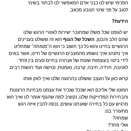
הפנימי שיש לנו כבני אדם המאפשר לנו
לבחור בשינוי
לטוב על פני שינוי הנובע מכאב.
הידעת?
יש לגופנו שכל משלו שמחובר ישירות לאזורי
הרגש שלנו
שהם הלב והבטן.
השכל של הגוף
הוא זה ששולט בעניינים
הרגשיים בחיינו והוא
כל כך חשוב כי הוא ה"מומחה" שמחליט
איך
נתנהג ואיך נושפע מהמצבים הרגשיים של חיינו,
אשר באים
לידי ביטוי בעוצמות שונות של אנרגיה
בחיים ונעים בין פחד
לאהבה, חרדה, חיבה,
קִרבה, נאמנות, נטישה ועוד רגשות רבים.
קראו כאן על העצב ששולט בהרגעה שלנו ואיך לאזן אותו
המוטו שלי אליכם הוא שככל שנכיר את עצמנו
מבחינת הרצונות
והבחירות המדוייקות שלנו,
נקשיב למה שהגוף אומר לנו ואיך הוא
מרגיש עם כל בחירה
שאנחנו עושים. ננסה להבין איזה רגש
מתעורר בנו:
שמחה?
אולי פחד?